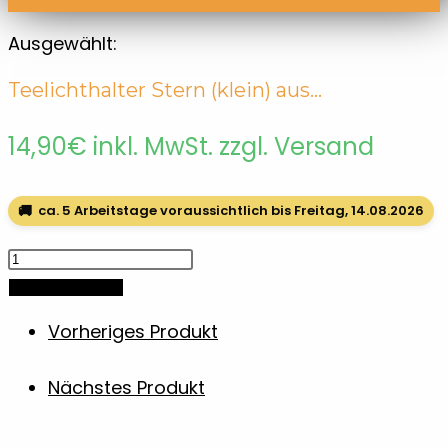
Ausgewählt:
Teelichthalter Stern (klein) aus…
14,90
€
inkl. MwSt. zzgl. Versand
🚚
ca. 5 Arbeitstage voraussichtlich bis Freitag, 14.08.2026
Teelichthalter
Stern
In den Warenkorb
(klein)
Vorheriges Produkt
aus
Sapeli
Nächstes Produkt
Holz
Menge