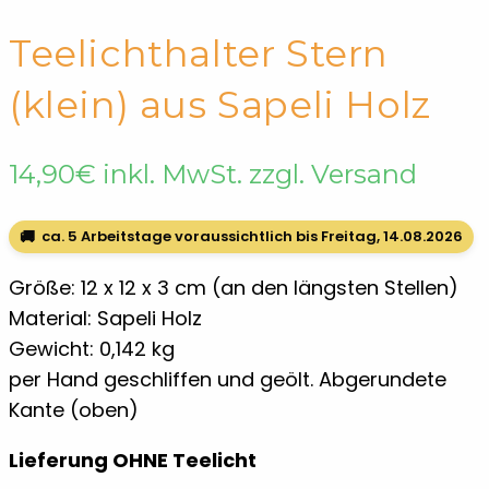
← Shop
Teelichthalter
Weihnachten
Teelichthalter Stern
(klein) aus Sapeli Holz
14,90
€
inkl. MwSt. zzgl. Versand
🚚
ca. 5 Arbeitstage voraussichtlich bis Freitag, 14.08.2026
Größe: 12 x 12 x 3 cm (an den längsten Stellen)
Material: Sapeli Holz
Gewicht: 0,142 kg
per Hand geschliffen und geölt. Abgerundete
Kante (oben)
Lieferung OHNE Teelicht