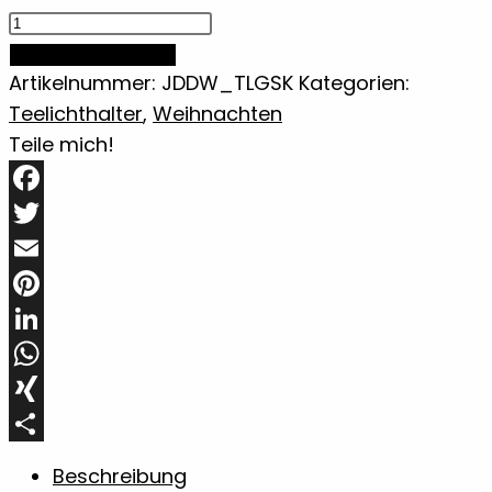
Teelichthalter
Stern
IN DEN WARENKORB
(klein)
Artikelnummer:
JDDW_TLGSK
Kategorien:
aus
Teelichthalter
,
Weihnachten
Sapeli
Teile mich!
Holz
Menge
Facebook
Twitter
Email
Pinterest
LinkedIn
WhatsApp
XING
Teilen
Beschreibung