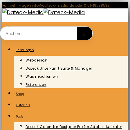
Zum
Für mehr Fragen info@dateck-media.de oder 0151-18538532
Inhalt
springen
Home
⌕
Blog/News
Leistungen
Webdesign
Dateck Unterkunft Suite & Manager
Was machen wir
Referenzen
Shop
Tutorials
Tools
Dateck Calendar Designer Pro for Adobe Illustrator