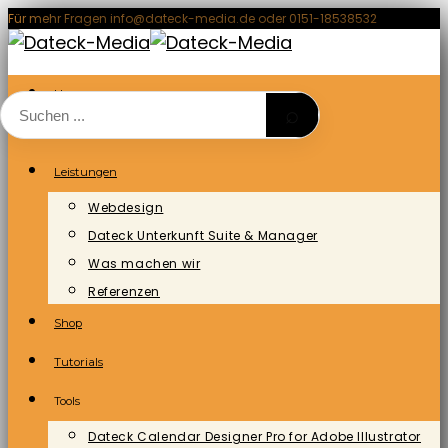
Zum
Für mehr Fragen info@dateck-media.de oder 0151-18538532
Inhalt
springen
Home
⌕
Blog/News
Leistungen
Webdesign
Dateck Unterkunft Suite & Manager
Was machen wir
Referenzen
Shop
Tutorials
Tools
Dateck Calendar Designer Pro for Adobe Illustrator