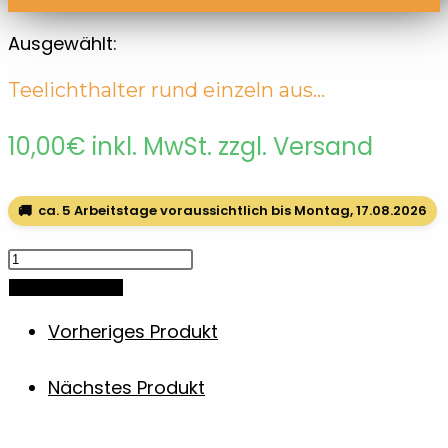
Ausgewählt:
Teelichthalter rund einzeln aus…
10,00
€
inkl. MwSt. zzgl. Versand
🚚
ca. 5 Arbeitstage voraussichtlich bis Montag, 17.08.2026
Teelichthalter
rund
In den Warenkorb
einzeln
Vorheriges Produkt
aus
Sapeli
Nächstes Produkt
Holz
Menge