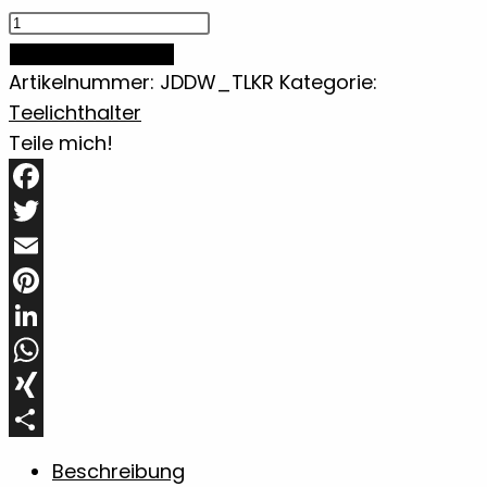
Teelichthalter
rund
IN DEN WARENKORB
einzeln
Artikelnummer:
JDDW_TLKR
Kategorie:
aus
Teelichthalter
Sapeli
Teile mich!
Holz
Menge
Facebook
Twitter
Email
Pinterest
LinkedIn
WhatsApp
XING
Teilen
Beschreibung