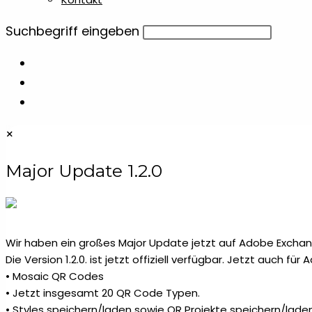
Diese
Suchbegriff eingeben
Website
durchsuchen
×
Major Update 1.2.0
Wir haben ein großes Major Update jetzt auf Adobe Exchang
Die Version 1.2.0. ist jetzt offiziell verfügbar. Jetzt auch fü
• Mosaic QR Codes
• Jetzt insgesamt 20 QR Code Typen.
• Styles speichern/laden sowie QR Projekte speichern/laden