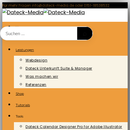
Zum
Für mehr Fragen info@dateck-media.de oder 0151-18538532
Inhalt
springen
Home
⌕
Blog/News
Leistungen
Webdesign
Dateck Unterkunft Suite & Manager
Was machen wir
Referenzen
Shop
Tutorials
Tools
Dateck Calendar Designer Pro for Adobe Illustrator