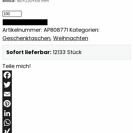
Maße:
180×230×105 mm
Geschenktasche,
klein
IN DEN WARENKORB
Menge
Artikelnummer:
AP808771
Kategorien:
Geschenktaschen
,
Weihnachten
Sofort lieferbar:
12133 Stück
Teile mich!
Facebook
Twitter
Email
Pinterest
LinkedIn
WhatsApp