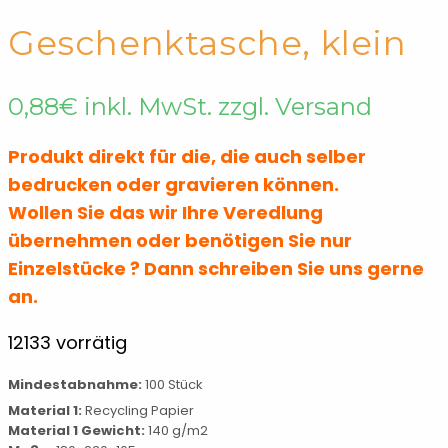
← Shop
Papiertaschen
Geschenktasche, klein
Geschenktaschen
Papiertaschen
0,88
€
inkl. MwSt. zzgl. Versand
Weihnachten
Produkt direkt für die, die auch selber
bedrucken oder gravieren können.
Wollen Sie das wir Ihre Veredlung
übernehmen oder benötigen Sie nur
Einzelstücke ? Dann schreiben Sie uns gerne
an.
12133 vorrätig
Mindestabnahme:
100 Stück
Material 1:
Recycling Papier
Material 1 Gewicht:
140 g/m2