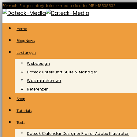
Zum
Für mehr Fragen info@dateck-media.de oder 0151-18538532
Inhalt
springen
Home
Blog/News
Leistungen
Webdesign
Dateck Unterkunft Suite & Manager
Was machen wir
Referenzen
Shop
Tutorials
Tools
Dateck Calendar Designer Pro for Adobe Illustrator