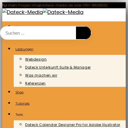
Zum
Für mehr Fragen info@dateck-media.de oder 0151-18538532
Inhalt
springen
Home
⌕
Blog/News
Leistungen
Webdesign
Dateck Unterkunft Suite & Manager
Was machen wir
Referenzen
Shop
Tutorials
Tools
Dateck Calendar Designer Pro for Adobe Illustrator