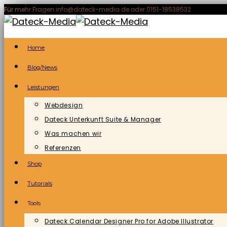
Zum
Für mehr Fragen info@dateck-media.de oder 0151-18538532
Inhalt
springen
Home
Blog/News
Leistungen
Webdesign
Dateck Unterkunft Suite & Manager
Was machen wir
Referenzen
Shop
Tutorials
Tools
Dateck Calendar Designer Pro for Adobe Illustrator