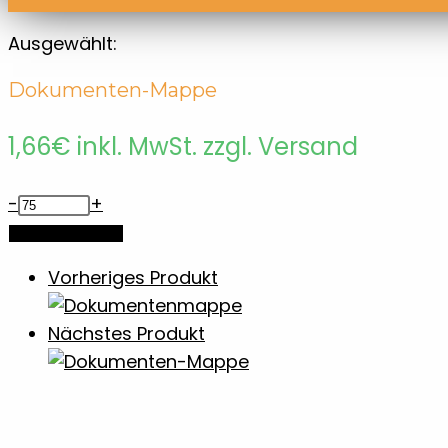
Ausgewählt:
Dokumenten-Mappe
1,66
€
inkl. MwSt. zzgl. Versand
Dokumenten-
-
+
Mappe
In den Warenkorb
Menge
Vorheriges Produkt
Nächstes Produkt