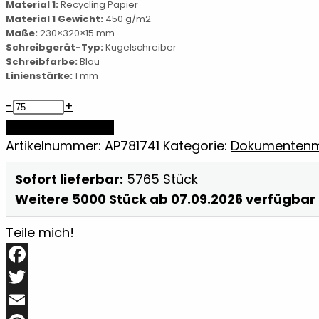
Material 1:
Recycling Papier
Material 1 Gewicht:
450 g/m2
Maße:
230×320×15 mm
Schreibgerät-Typ:
Kugelschreiber
Schreibfarbe:
Blau
Linienstärke:
1 mm
Dokumenten-
-
+
Mappe
IN DEN WARENKORB
Menge
Artikelnummer:
AP781741
Kategorie:
Dokumenten
Sofort lieferbar:
5765 Stück
Weitere 5000 Stück ab 07.09.2026 verfügbar
Teile mich!
Facebook
Twitter