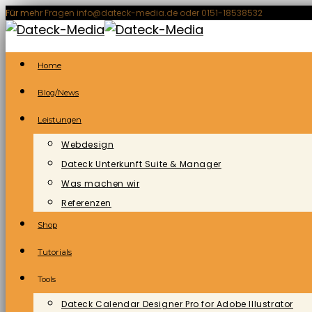
Zum
Für mehr Fragen info@dateck-media.de oder 0151-18538532
Inhalt
springen
Home
Blog/News
Leistungen
Webdesign
Dateck Unterkunft Suite & Manager
Was machen wir
Referenzen
Shop
Tutorials
Tools
Dateck Calendar Designer Pro for Adobe Illustrator