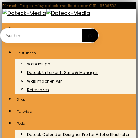
Zum
Für mehr Fragen info@dateck-media.de oder 0151-18538532
Inhalt
springen
Home
⌕
Blog/News
Leistungen
Webdesign
Dateck Unterkunft Suite & Manager
Was machen wir
Referenzen
Shop
Tutorials
Tools
Dateck Calendar Designer Pro for Adobe Illustrator