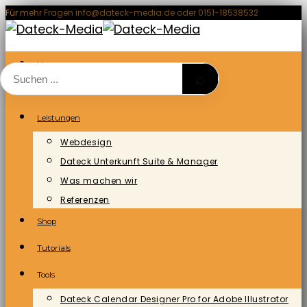
Zum
Für mehr Fragen info@dateck-media.de oder 0151-18538532
Inhalt
springen
Home
⌕
Blog/News
Leistungen
Webdesign
Dateck Unterkunft Suite & Manager
Was machen wir
Referenzen
Shop
Tutorials
Tools
Dateck Calendar Designer Pro for Adobe Illustrator