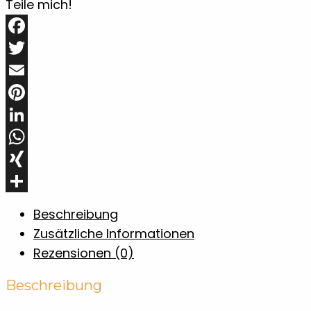
-
Teile mich!
Eiche
mit
Facebook
Whisky-
Twitter
Sprüchen
Email
Menge
Pinterest
LinkedIn
WhatsApp
XING
Teilen
Beschreibung
Zusätzliche Informationen
Rezensionen (0)
Beschreibung