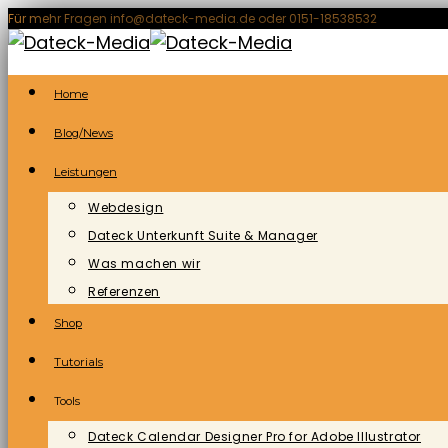
Zum
Für mehr Fragen info@dateck-media.de oder 0151-18538532
Inhalt
springen
Home
Blog/News
Leistungen
Webdesign
Dateck Unterkunft Suite & Manager
Was machen wir
Referenzen
Shop
Tutorials
Tools
Dateck Calendar Designer Pro for Adobe Illustrator