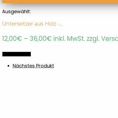
Ausgewählt:
Untersetzer aus Holz -…
Preisspanne:
12,00
€
–
36,00
€
inkl. MwSt. zzgl. Ver
12,00€
Optionen wählen
bis
Nächstes Produkt
36,00€