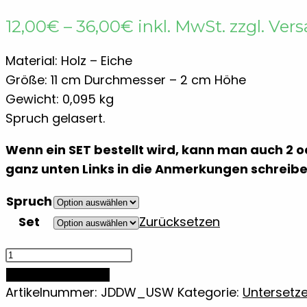
Preisspanne:
12,00
€
–
36,00
€
inkl. MwSt. zzgl. Ver
12,00€
bis
Material: Holz – Eiche
36,00€
Größe: 11 cm Durchmesser – 2 cm Höhe
Gewicht: 0,095 kg
Spruch gelasert.
Wenn ein SET bestellt wird, kann man auch 2 o
ganz unten Links in die Anmerkungen schreibe
Spruch
Set
Zurücksetzen
Untersetzer
aus
IN DEN WARENKORB
Holz
Artikelnummer:
JDDW_USW
Kategorie:
Untersetze