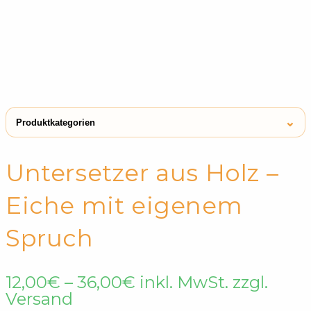
⌄
Produktkategorien
← Shop
Untersetzer
Untersetzer aus Holz –
Eiche mit eigenem
Spruch
Preisspanne:
12,00
€
–
36,00
€
inkl. MwSt. zzgl.
12,00€
Versand