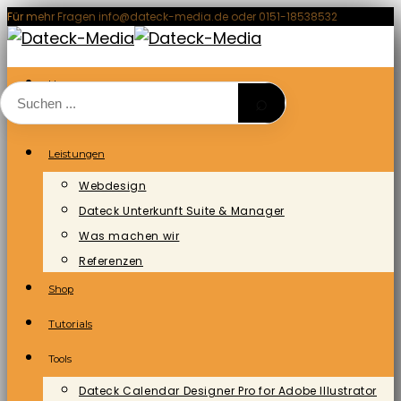
Zum
Für mehr Fragen info@dateck-media.de oder 0151-18538532
Inhalt
springen
Home
⌕
Blog/News
Leistungen
Webdesign
Dateck Unterkunft Suite & Manager
Was machen wir
Referenzen
Shop
Tutorials
Tools
Dateck Calendar Designer Pro for Adobe Illustrator