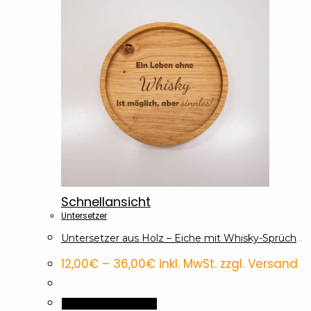
Schnellansicht
Untersetzer
Untersetzer aus Holz – Eiche mit Whisky-Sprüchen
Preisspanne:
12,00
€
–
36,00
€
inkl. MwSt. zzgl. Versand
12,00€
bis
36,00€
Dieses
Ausführung wählen