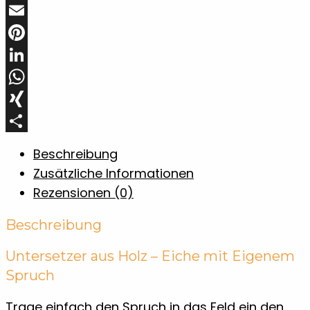
Spruch
Twitter
Menge
Email
Pinterest
LinkedIn
WhatsApp
XING
Teilen
Beschreibung
Zusätzliche Informationen
Rezensionen (0)
Beschreibung
Untersetzer aus Holz – Eiche mit Eigenem
Spruch
Trage einfach den Spruch in das Feld ein den