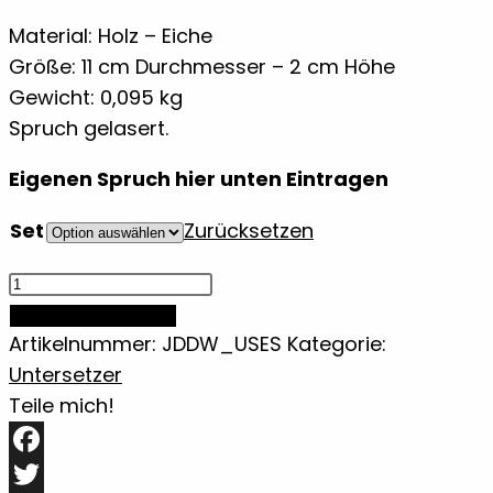
bis
36,00€
Material: Holz – Eiche
Größe: 11 cm Durchmesser – 2 cm Höhe
Gewicht: 0,095 kg
Spruch gelasert.
Eigenen Spruch hier unten Eintragen
Set
Zurücksetzen
Untersetzer
aus
IN DEN WARENKORB
Holz
Artikelnummer:
JDDW_USES
Kategorie:
-
Untersetzer
Eiche
Teile mich!
mit
eigenem
Facebook