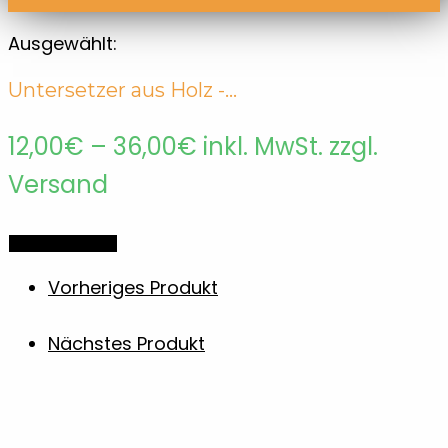
Ausgewählt:
Untersetzer aus Holz -…
Preisspanne:
12,00
€
–
36,00
€
inkl. MwSt. zzgl.
12,00€
Versand
bis
Optionen wählen
36,00€
Vorheriges Produkt
Nächstes Produkt