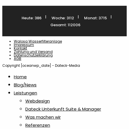
Produkt
weist
|
|
|
Heute: 386
Woche: 3112
Monat: 3715
mehrere
Gesamt: 112006
Varianten
auf.
Walosa Wasserfilteranlage
Die
Impressum
Kontakt
Optionen
Zahlung und Versand
Datenschutzerklärung
AGB
können
Copyright [oceanwp_date] - Dateck-Media
auf
der
Home
Produktseite
Blog/News
gewählt
Leistungen
werden
Webdesign
Dateck Unterkunft Suite & Manager
Was machen wir
Referenzen