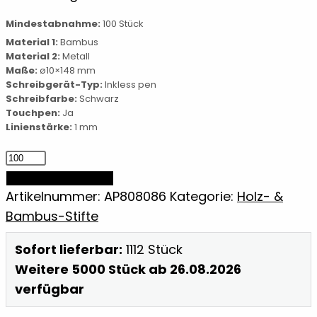
Mindestabnahme:
100 Stück
Material 1:
Bambus
Material 2:
Metall
Maße:
ø10×148 mm
Schreibgerät-Typ:
Inkless pen
Schreibfarbe:
Schwarz
Touchpen:
Ja
Linienstärke:
1 mm
Tintenloser
Stift
IN DEN WARENKORB
mit
Artikelnummer:
AP808086
Kategorie:
Holz- &
Lineal
Bambus-Stifte
Menge
Sofort lieferbar:
1112 Stück
Weitere 5000 Stück ab 26.08.2026
verfügbar