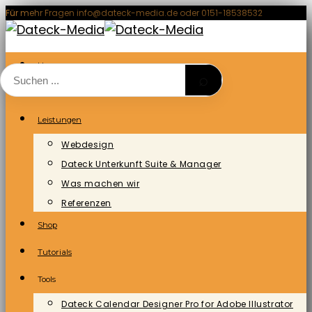
Zum
Für mehr Fragen info@dateck-media.de oder 0151-18538532
Inhalt
springen
Home
⌕
Blog/News
Leistungen
Webdesign
Dateck Unterkunft Suite & Manager
Was machen wir
Referenzen
Shop
Tutorials
Tools
Dateck Calendar Designer Pro for Adobe Illustrator