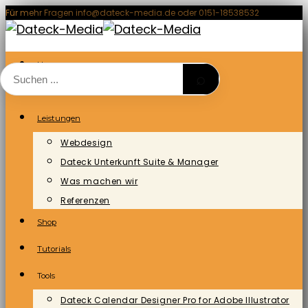
Zum
Für mehr Fragen info@dateck-media.de oder 0151-18538532
Inhalt
springen
Home
⌕
Blog/News
Leistungen
Webdesign
Dateck Unterkunft Suite & Manager
Was machen wir
Referenzen
Shop
Tutorials
Tools
Dateck Calendar Designer Pro for Adobe Illustrator