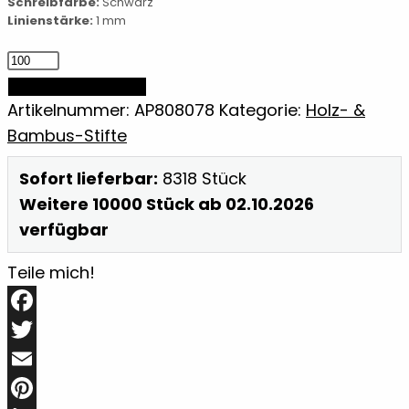
Schreibfarbe:
Schwarz
Linienstärke:
1 mm
tintenloser
Stift
IN DEN WARENKORB
Menge
Artikelnummer:
AP808078
Kategorie:
Holz- &
Bambus-Stifte
Sofort lieferbar:
8318 Stück
Weitere 10000 Stück ab 02.10.2026
verfügbar
Teile mich!
Facebook
Twitter
Email