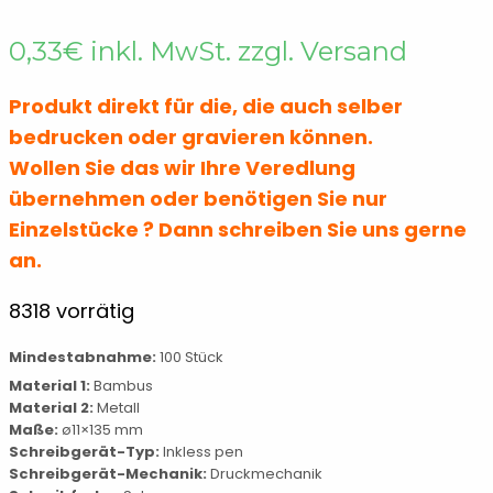
0,33
€
inkl. MwSt. zzgl. Versand
Schreibsets
Holz- & Bambus-Stifte
Touchpens
Holz- & Bambus-Stifte
Produkt direkt für die, die auch selber
bedrucken oder gravieren können.
Wollen Sie das wir Ihre Veredlung
übernehmen oder benötigen Sie nur
Einzelstücke ? Dann schreiben Sie uns gerne
an.
8318 vorrätig
Mindestabnahme:
100 Stück
Material 1:
Bambus
Material 2:
Metall
Maße:
ø11×135 mm
Schreibgerät-Typ:
Inkless pen
Schreibgerät-Mechanik:
Druckmechanik