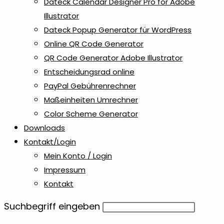
Dateck Calendar Designer Pro for Adobe
Illustrator
Dateck Popup Generator für WordPress
Online QR Code Generator
QR Code Generator Adobe Illustrator
Entscheidungsrad online
PayPal Gebührenrechner
Maßeinheiten Umrechner
Color Scheme Generator
Downloads
Kontakt/Login
Mein Konto / Login
Impressum
Kontakt
Diese
Suchbegriff eingeben
Website