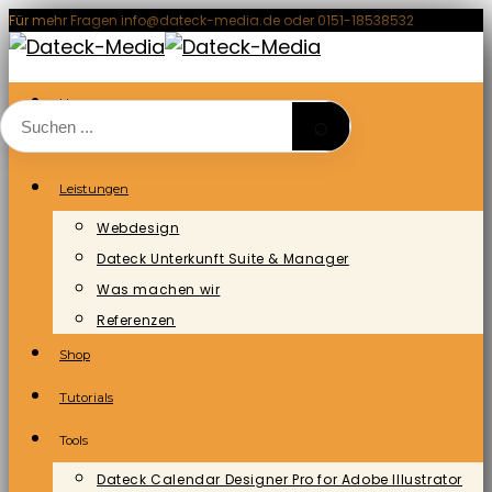
Zum
Für mehr Fragen info@dateck-media.de oder 0151-18538532
Inhalt
springen
Home
⌕
Blog/News
Leistungen
Webdesign
Dateck Unterkunft Suite & Manager
Was machen wir
Referenzen
Shop
Tutorials
Tools
Dateck Calendar Designer Pro for Adobe Illustrator