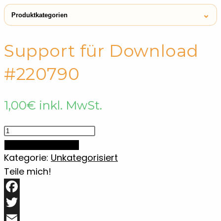
⌄
Produktkategorien
← Shop
Unkategorisiert
Support für Download
#220790
1,00
€
inkl. MwSt.
Support
für
IN DEN WARENKORB
Download
Kategorie:
Unkategorisiert
#220790
Teile mich!
Menge
Facebook
Twitter