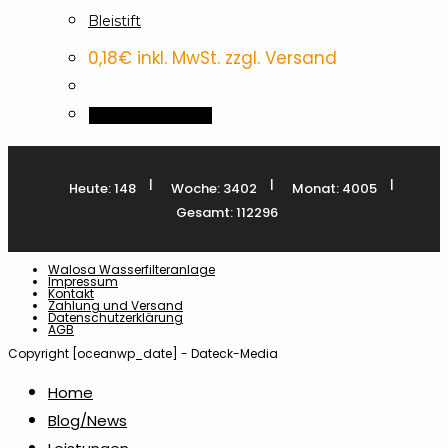
Bleistift
0,18
€
inkl. MwSt. zzgl. Versand
In den Warenkorb
|
|
|
Heute: 148
Woche: 3402
Monat: 4005
Gesamt: 112296
Walosa Wasserfilteranlage
Impressum
Kontakt
Zahlung und Versand
Datenschutzerklärung
AGB
Copyright [oceanwp_date] - Dateck-Media
Home
Blog/News