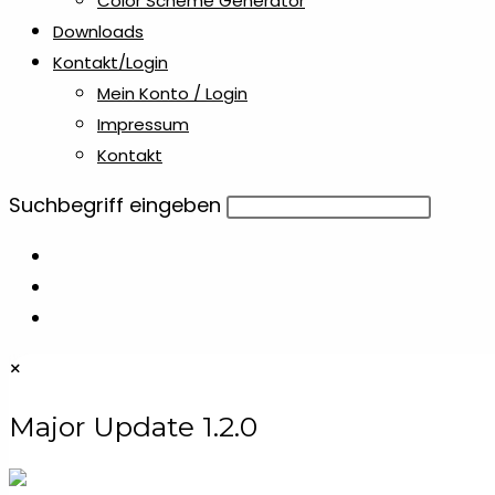
Color Scheme Generator
Downloads
Kontakt/Login
Mein Konto / Login
Impressum
Kontakt
Diese
Suchbegriff eingeben
Website
durchsuchen
×
Major Update 1.2.0