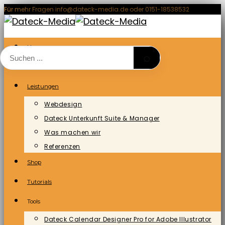
Zum
Für mehr Fragen info@dateck-media.de oder 0151-18538532
Inhalt
springen
Home
⌕
Blog/News
Leistungen
Webdesign
Dateck Unterkunft Suite & Manager
Was machen wir
Referenzen
Shop
Tutorials
Tools
Dateck Calendar Designer Pro for Adobe Illustrator