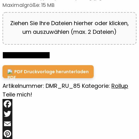
Maximalgröße: 15 MB
Ziehen Sie Ihre Dateien hierher oder klicken,
um auszuwählen (max. 2 Dateien)
Roll-
IN DEN WARENKORB
up
Bannerdisplay
PDF Druckvorlage herunterladen
85
Artikelnummer:
DMR_RU_85
Kategorie:
Rollup
x
Teile mich!
200
cm
Facebook
Basic
Menge
Twitter
Email