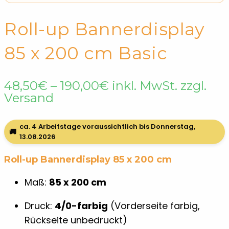
← Shop
Rollup
Roll-up Bannerdisplay
85 x 200 cm Basic
Preisspanne:
48,50
€
–
190,00
€
inkl. MwSt. zzgl.
48,50€
Versand
bis
190,00€
ca. 4 Arbeitstage voraussichtlich bis Donnerstag,
🚚
13.08.2026
Roll-up Bannerdisplay 85 x 200 cm
Maß:
85 x 200 cm
Druck:
4/0-farbig
(Vorderseite farbig,
Rückseite unbedruckt)