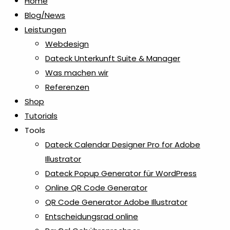
der
Home
Produktseite
Blog/News
gewählt
Leistungen
werden
Webdesign
Dateck Unterkunft Suite & Manager
Was machen wir
Referenzen
Shop
Tutorials
Tools
Dateck Calendar Designer Pro for Adobe
Illustrator
Dateck Popup Generator für WordPress
Online QR Code Generator
QR Code Generator Adobe Illustrator
Entscheidungsrad online