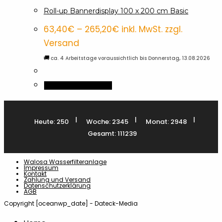
Roll-up Bannerdisplay 100 x 200 cm Basic
Preisspanne:
63,40
€
–
265,20
€
inkl. MwSt. zzgl.
63,40€
bis
Versand
265,20€
🚚
ca. 4 Arbeitstage voraussichtlich bis Donnerstag, 13.08.2026
Dieses
Ausführung wählen
Produkt
weist
|
|
|
Heute: 250
Woche: 2345
Monat: 2948
mehrere
Gesamt: 111239
Varianten
auf.
Walosa Wasserfilteranlage
Die
Impressum
Kontakt
Optionen
Zahlung und Versand
Datenschutzerklärung
AGB
können
Copyright [oceanwp_date] - Dateck-Media
auf