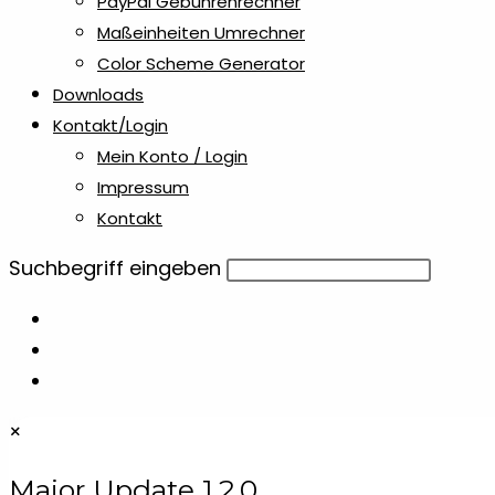
PayPal Gebührenrechner
Maßeinheiten Umrechner
Color Scheme Generator
Downloads
Kontakt/Login
Mein Konto / Login
Impressum
Kontakt
Diese
Suchbegriff eingeben
Website
durchsuchen
×
Major Update 1.2.0