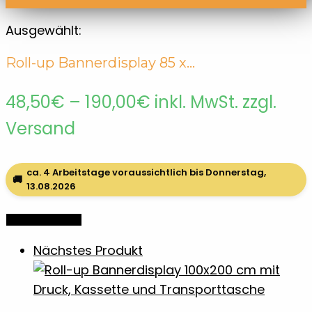
Ausgewählt:
Roll-up Bannerdisplay 85 x…
Preisspanne:
48,50
€
–
190,00
€
inkl. MwSt. zzgl.
48,50€
Versand
bis
ca. 4 Arbeitstage voraussichtlich bis Donnerstag,
190,00€
🚚
13.08.2026
Optionen wählen
Nächstes Produkt