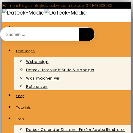
Zum
Für mehr Fragen info@dateck-media.de oder 0151-18538532
Inhalt
springen
Home
⌕
Blog/News
Leistungen
Webdesign
Dateck Unterkunft Suite & Manager
Was machen wir
Referenzen
Shop
Tutorials
Tools
Dateck Calendar Designer Pro for Adobe Illustrator