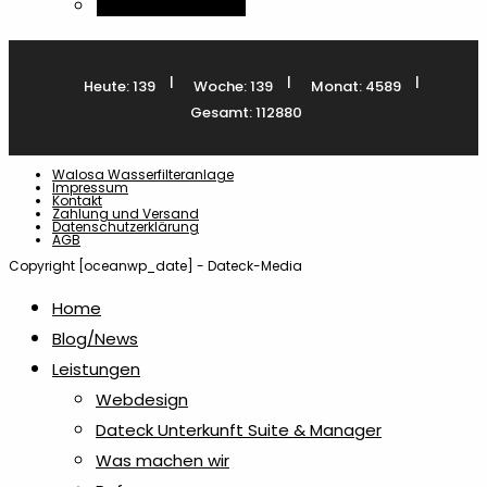
Dieses
Ausführung wählen
Produkt
weist
|
|
|
Heute: 139
Woche: 139
Monat: 4589
mehrere
Gesamt: 112880
Varianten
auf.
Walosa Wasserfilteranlage
Die
Impressum
Kontakt
Optionen
Zahlung und Versand
Datenschutzerklärung
AGB
können
Copyright [oceanwp_date] - Dateck-Media
auf
der
Home
Produktseite
Blog/News
gewählt
Leistungen
werden
Webdesign
Dateck Unterkunft Suite & Manager
Was machen wir