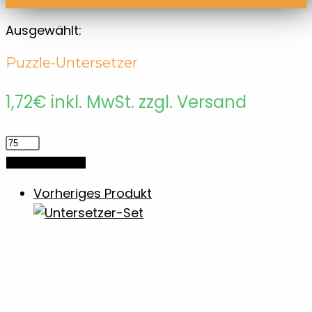
Ausgewählt:
Puzzle-Untersetzer
1,72
€
inkl. MwSt. zzgl. Versand
Puzzle-
Untersetzer
In den Warenkorb
Menge
Vorheriges Produkt