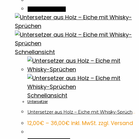
In den Warenkorb
Schnellansicht
Schnellansicht
Untersetzer
Untersetzer aus Holz – Eiche mit Whisky-Sprüchen
Preisspanne:
12,00
€
–
36,00
€
inkl. MwSt. zzgl. Versand
12,00€
bis
36,00€