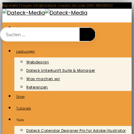
Zum
Für mehr Fragen info@dateck-media.de oder 0151-18538532
Inhalt
springen
Home
⌕
Blog/News
Leistungen
Webdesign
Dateck Unterkunft Suite & Manager
Was machen wir
Referenzen
Shop
Tutorials
Tools
Dateck Calendar Designer Pro for Adobe Illustrator