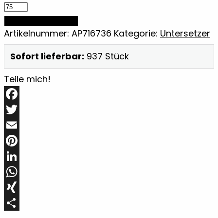
Puzzle-
Untersetzer
IN DEN WARENKORB
Menge
Artikelnummer:
AP716736
Kategorie:
Untersetzer
Sofort lieferbar:
937 Stück
Teile mich!
Facebook
Twitter
Email
Pinterest
LinkedIn
WhatsApp
XING