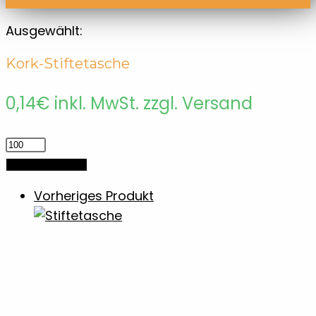
Ausgewählt:
Kork-Stiftetasche
0,14
€
inkl. MwSt. zzgl. Versand
Kork-
Stiftetasche
In den Warenkorb
Menge
Vorheriges Produkt