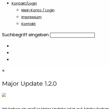
Kontakt/Login
Mein Konto / Login
Impressum
Kontakt
Diese
Suchbegriff eingeben
Website
durchsuchen
×
Major Update 1.2.0
Wir haben ein großes Major Update jetzt auf Adobe Exchang