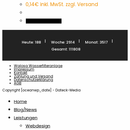
0,14
€
inkl. MwSt. zzgl. Versand
In den Warenkorb
|
|
|
Heute: 188
Woche: 2914
Monat: 3517
Gesamt: 111808
Walosa Wasserfilteranlage
Impressum
Kontakt
Zahlung und Versand
Datenschutzerklärung
AGB
Copyright [oceanwp_date] - Dateck-Media
Home
Blog/News
Leistungen
Webdesign