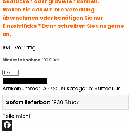
bedrucken oder gravieren können.
Wollen Sie das wir Ihre Veredlung
übernehmen oder benötigen Sie nur
Einzelstücke ? Dann schreiben Sie uns gerne
an.
1930 vorrätig
Mindestabnahme:
100 Stück
Kork-
Stiftetasche
IN DEN WARENKORB
Menge
Artikelnummer:
AP722119
Kategorie:
Stifteetuis
Sofort lieferbar:
1930 Stück
Teile mich!