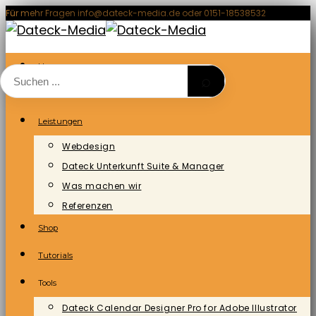
Zum
Für mehr Fragen info@dateck-media.de oder 0151-18538532
Inhalt
springen
Home
⌕
Blog/News
Leistungen
Webdesign
Dateck Unterkunft Suite & Manager
Was machen wir
Referenzen
Shop
Tutorials
Tools
Dateck Calendar Designer Pro for Adobe Illustrator