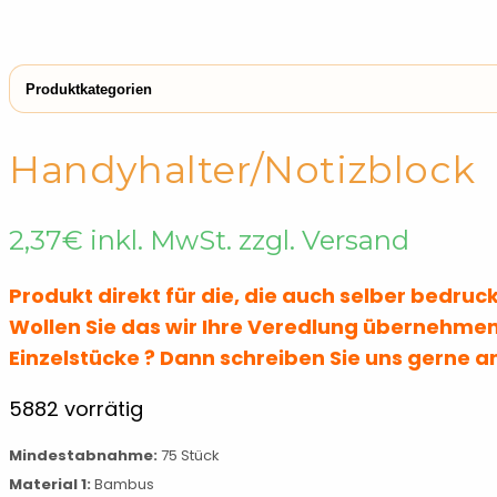
Produktkategorien
← Shop
Notizzettel & Haftnotizen
Notizzettel & Ha
Handyhalter/Notizblock
Lineale & Lesezeichen
Notizzettel & Haftnotizen
Notizzette
2,37
€
inkl. MwSt. zzgl. Versand
Produkt direkt für die, die auch selber bedru
Wollen Sie das wir Ihre Veredlung übernehmen
Einzelstücke ? Dann schreiben Sie uns gerne a
5882 vorrätig
Mindestabnahme:
75 Stück
Material 1:
Bambus