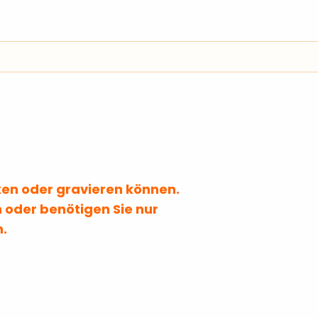
Dokumentenmappen
Ha
ftnotizen
Notizzettel & Haftnotizen
Notizbücher
Taschenr
l & Haftnotizen
Notizzettel & Haftnotizen
cken oder gravieren können.
 oder benötigen Sie nur
n.