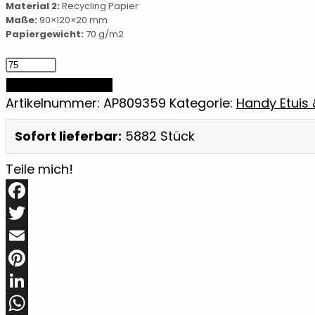
Material 2:
Recycling Papier
Maße:
90×120×20 mm
Papiergewicht:
70 g/m2
Handyhalter/Notizblock
Menge
IN DEN WARENKORB
Artikelnummer:
AP809359
Kategorie:
Handy Etuis
Sofort lieferbar:
5882 Stück
Teile mich!
Facebook
Twitter
Email
Pinterest
LinkedIn