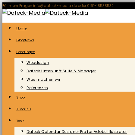
Zum
Für mehr Fragen info@dateck-media.de oder 0151-18538532
Inhalt
springen
Home
Blog/News
Leistungen
Webdesign
Dateck Unterkunft Suite & Manager
Was machen wir
Referenzen
Shop
Tutorials
Tools
Dateck Calendar Designer Pro for Adobe Illustrator