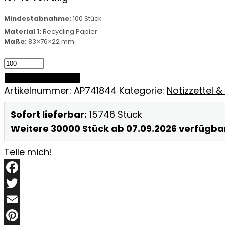
Mindestabnahme:
100 Stück
Material 1:
Recycling Papier
Maße:
83×76×22 mm
Haftnotiz-
Set
IN DEN WARENKORB
Menge
Artikelnummer:
AP741844
Kategorie:
Notizzettel &
Sofort lieferbar:
15746 Stück
Weitere 30000 Stück ab 07.09.2026 verfügba
Teile mich!
Facebook
Twitter
Email