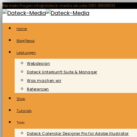
Zum
Für mehr Fragen info@dateck-media.de oder 0151-18538532
Inhalt
springen
Home
Blog/News
Leistungen
Webdesign
Dateck Unterkunft Suite & Manager
Was machen wir
Referenzen
Shop
Tutorials
Tools
Dateck Calendar Designer Pro for Adobe Illustrator