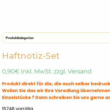
Produktkategorien
← Shop
Notizzettel & Haftnotizen
Notizzettel & Ha
Haftnotiz-Set
Lineale & Lesezeichen
Notizzettel & Haftnotizen
Notizzette
0,90
€
inkl. MwSt. zzgl. Versand
Produkt direkt für die, die auch selber bedru
Wollen Sie das wir Ihre Veredlung übernehmen
Einzelstücke ? Dann schreiben Sie uns gerne a
15746 vorrätig