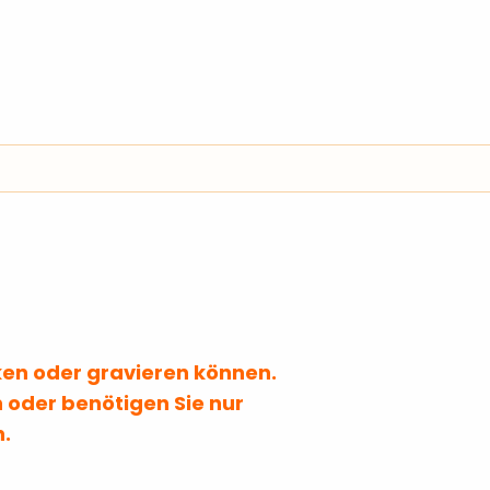
Dokumentenmappen
Handy 
ftnotizen
Notizzettel & Haftnotizen
Notizbücher
Taschenr
l & Haftnotizen
Notizzettel & Haftnotizen
cken oder gravieren können.
 oder benötigen Sie nur
n.