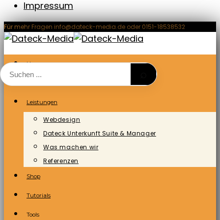
Impressum
Zum
Für mehr Fragen info@dateck-media.de oder 0151-18538532
Inhalt
springen
Home
⌕
Blog/News
Leistungen
Webdesign
Dateck Unterkunft Suite & Manager
Was machen wir
Referenzen
Shop
Tutorials
Tools