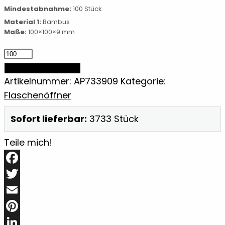
Mindestabnahme:
100 Stück
Material 1:
Bambus
Maße:
100×100×9 mm
Flaschenöffner/Untersetzer
Menge
IN DEN WARENKORB
Artikelnummer:
AP733909
Kategorie:
Flaschenöffner
Sofort lieferbar:
3733 Stück
Teile mich!
Facebook
Twitter
Email
Pinterest