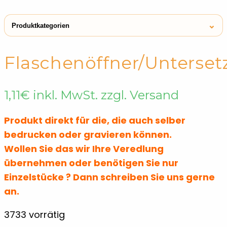
⌄
Produktkategorien
← Shop
Flaschenöffner
Flaschenöffner/Unterset
Kühlschrankmagneten
Flaschenöffner
1,11
€
inkl. MwSt. zzgl. Versand
Schlüsselanhänger aus Metall &
Flaschenöffner
Aluminium
Produkt direkt für die, die auch selber
Wein-Sets
Flaschenöffner
bedrucken oder gravieren können.
Wollen Sie das wir Ihre Veredlung
übernehmen oder benötigen Sie nur
Einzelstücke ? Dann schreiben Sie uns gerne
an.
3733 vorrätig