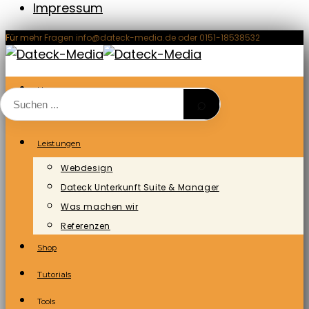
Impressum
Zum
Für mehr Fragen info@dateck-media.de oder 0151-18538532
Inhalt
springen
Home
⌕
Blog/News
Leistungen
Webdesign
Dateck Unterkunft Suite & Manager
Was machen wir
Referenzen
Shop
Tutorials
Tools