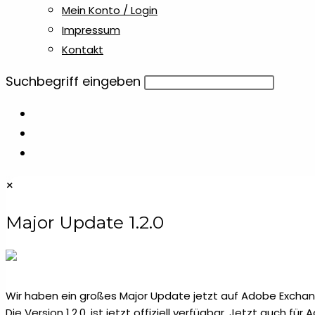
Mein Konto / Login
Impressum
Kontakt
Diese
Suchbegriff eingeben
Website
durchsuchen
×
Major Update 1.2.0
Wir haben ein großes Major Update jetzt auf Adobe Exchang
Die Version 1.2.0. ist jetzt offiziell verfügbar. Jetzt auch fü