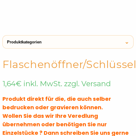
⌄
Produktkategorien
← Shop
Flaschenöffner
Flaschenöffner/Schlüss
Kühlschrankmagneten
Flaschenöffner
1,64
€
inkl. MwSt. zzgl. Versand
Schlüsselanhänger aus Metall &
Flaschenöffner
Aluminium
Produkt direkt für die, die auch selber
Wein-Sets
Flaschenöffner
bedrucken oder gravieren können.
Wollen Sie das wir Ihre Veredlung
übernehmen oder benötigen Sie nur
Einzelstücke ? Dann schreiben Sie uns gerne