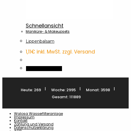
Schnellansicht
Maniküre- & Makeupsets
Lippenbalsam
1,11
€
inkl. MwSt. zzgl. Versand
In den Warenkorb
|
|
|
Heute: 269
Woche: 2995
Monat: 3598
Gesamt: 111889
Walosa Wasserfilteranlage
Impressum
Kontakt
Zahlung und Versand
Datenschutzerklärung