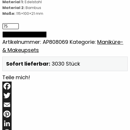
Material 1:
Edelstahl
Material 2:
Bambus
Maße:
115×100×21 mm
Bambus
Maniküreset
IN DEN WARENKORB
Menge
Artikelnummer:
AP808069
Kategorie:
Maniküre-
& Makeupsets
Sofort lieferbar:
3030 Stück
Teile mich!
Facebook
Twitter
Email
Pinterest