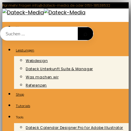
Zum
Für mehr Fragen info@dateck-media.de oder 0151-18538532
Inhalt
springen
Home
⌕
Blog/News
Leistungen
Webdesign
Dateck Unterkunft Suite & Manager
Was machen wir
Referenzen
Shop
Tutorials
Tools
Dateck Calendar Designer Pro for Adobe Illustrator