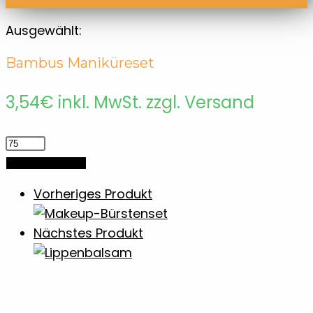
Ausgewählt:
Bambus Maniküreset
3,54
€
inkl. MwSt. zzgl. Versand
Bambus
Maniküreset
In den Warenkorb
Menge
Vorheriges Produkt
Nächstes Produkt