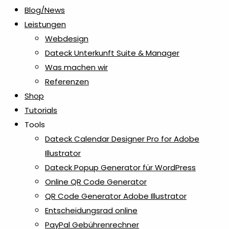
Blog/News
Grillen
1
Leistungen
Webdesign
Halbton Bilder
1
Dateck Unterkunft Suite & Manager
Was machen wir
Holz- & Bambus-Stifte
Referenzen
18
Shop
Tutorials
Isolierflaschen & Vakuumflaschen
6
Tools
Dateck Calendar Designer Pro for Adobe
Kaffee- & Tee Accessoires
2
Illustrator
Dateck Popup Generator für WordPress
Kaffeetassen
1
Online QR Code Generator
QR Code Generator Adobe Illustrator
Kreditkartenetuis
2
Entscheidungsrad online
PayPal Gebührenrechner