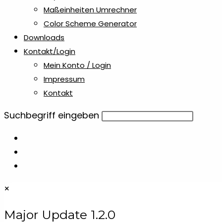
Kreiden & Buntstifte
Maßeinheiten Umrechner
10
Color Scheme Generator
Downloads
Kugelschreiber Metall & Aluminium
13
Kontakt/Login
Mein Konto / Login
Laser-Dateien
21
Impressum
Kontakt
Lineale & Lesezeichen
1
Diese
Suchbegriff eingeben
Website
Lizenz
1
durchsuchen
Maniküre- & Makeupsets
6
×
Maßbänder
1
Major Update 1.2.0