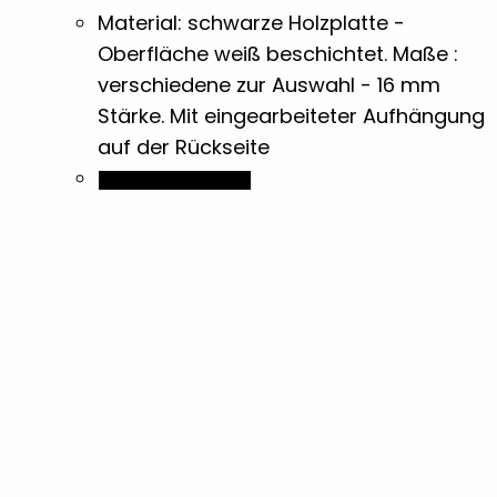
Beutel
3
Material: schwarze Holzplatte -
Oberfläche weiß beschichtet. Maße :
Bierdeckel
2
verschiedene zur Auswahl - 16 mm
Stärke. Mit eingearbeiteter Aufhängung
Bleistifte
4
auf der Rückseite
Dieses
Ausführung wählen
Blöcke
Produkt
2
weist
mehrere
Briefpapier
1
Varianten
auf.
Brotdosen & -Boxen
10
Die
Optionen
Buntstifte
7
können
auf
Dokumentenmappen
9
der