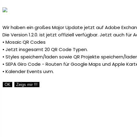
Messer & Werkzeuge
1
Notizzettel & Haftnotizen
18
Wir haben ein großes Major Update jetzt auf Adobe Exchang
Die Version 1.2.0. ist jetzt offiziell verfügbar. Jetzt auch fü
Papiertaschen
3
• Mosaic QR Codes
• Jetzt insgesamt 20 QR Code Typen.
• Styles speichern/laden sowie QR Projekte speichern/laden
Plakate
1
• SEPA Giro Code - Routen für Google Maps und Apple Kart
• Kalender Events uvm.
Plugins
2
OK
Zeigs mir !!!
Radiergummis & Spitzer
2
Recycling Kugelschreiber
1
Reisen
1