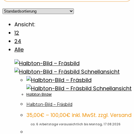
Aufkleber
7
Ausmalen
1
Ansicht:
12
24
Autoaufkleber
6
Alle
Autozubehör
1
Schnellansicht
Banner
7
Schnellansicht
Halbton Bilder
Baumwolltaschen
1
Halbton-Bild – Fräsbild
Preisspanne:
35,00
€
–
100,00
€
inkl. MwSt. zzgl. Versand
BBQ Accossoires
7
35,00€
bis
🕒
ca. 6 Arbeitstage voraussichtlich bis Montag, 17.08.2026
100,00€