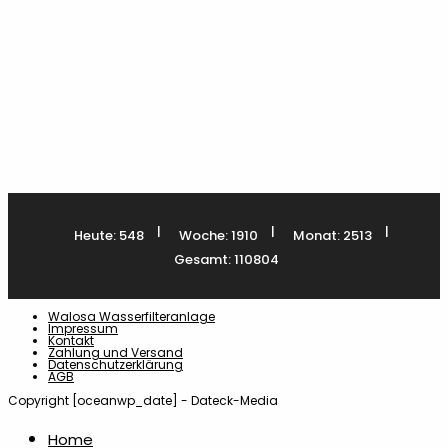
Produktseite
gewählt
Einkaufswagenchips
7
werden
Eiskratzer
1
Family
2
Flachmänner
|
|
|
5
Heute: 548
Woche: 1910
Monat: 2513
Gesamt: 110804
Flaschenöffner
15
Walosa Wasserfilteranlage
Impressum
Kontakt
Zahlung und Versand
Flyer
4
Datenschutzerklärung
AGB
Copyright [oceanwp_date] - Dateck-Media
Geldklammern
1
Home