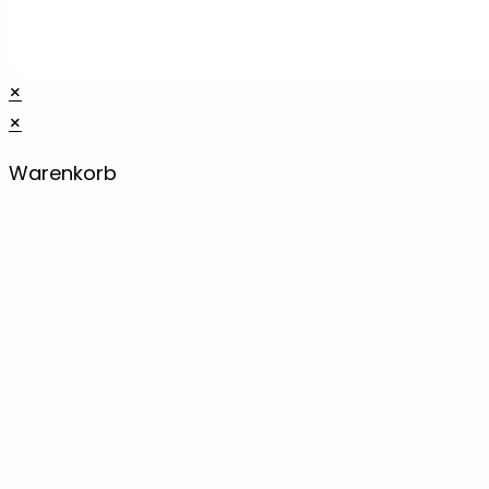
Reisezubehör
1
×
×
Rollup
2
Warenkorb
Schlüsselanhänger
2
Schlüsselanhänger aus Kunststoff
1
Schlüsselanhänger aus Metall &
2
Aluminium
Schlüsselbänder
4