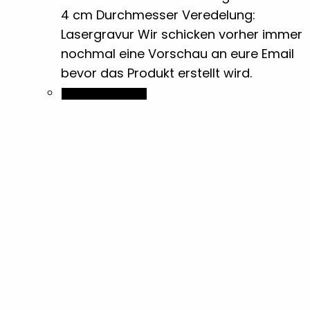
4 cm Durchmesser Veredelung:
Flaschenöffner
15
Lasergravur Wir schicken vorher immer
nochmal eine Vorschau an eure Email
Flyer
bevor das Produkt erstellt wird.
4
In den Warenkorb
Geldklammern
1
Grillen
1
Halbton Bilder
1
Holz- & Bambus-Stifte
18
Isolierflaschen & Vakuumflaschen
6