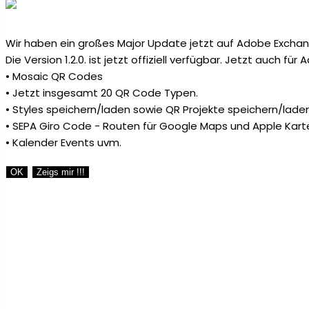
Schlüsselanhänger aus Metall &
Wir haben ein großes Major Update jetzt auf Adobe Exchang
2
Aluminium
Die Version 1.2.0. ist jetzt offiziell verfügbar. Jetzt auch fü
• Mosaic QR Codes
• Jetzt insgesamt 20 QR Code Typen.
Schlüsselbänder
4
• Styles speichern/laden sowie QR Projekte speichern/laden
• SEPA Giro Code - Routen für Google Maps und Apple Kart
Schneidebretter
6
• Kalender Events uvm.
OK
Zeigs mir !!!
Spiegel & Kämme
1
Stifteetuis
6
Tassen
2
Teelichthalter
10