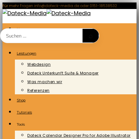
Zum
Für mehr Fragen info@dateck-media.de oder 0151-18538532
Inhalt
springen
Home
⌕
Blog/News
Leistungen
Webdesign
Dateck Unterkunft Suite & Manager
Was machen wir
Referenzen
Shop
Tutorials
Tools
Dateck Calendar Designer Pro for Adobe Illustrator