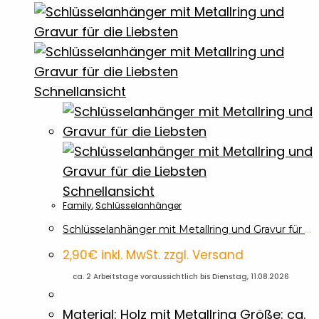
Produkt
weist
Brotdosen & -Boxen
10
mehrere
Varianten
Buntstifte
7
auf.
Schnellansicht
Die
Dokumentenmappen
9
Optionen
können
auf
Einkaufswagenchips
7
der
Schnellansicht
Family
,
Schlüsselanhänger
Produktseite
Eiskratzer
1
gewählt
Schlüsselanhänger mit Metallring und Gravur für die Liebsten
werden
2,90
€
inkl. MwSt. zzgl. Versand
Family
2
🚀
ca. 2 Arbeitstage voraussichtlich bis Dienstag, 11.08.2026
Flachmänner
5
Material: Holz mit Metallring Größe: ca.