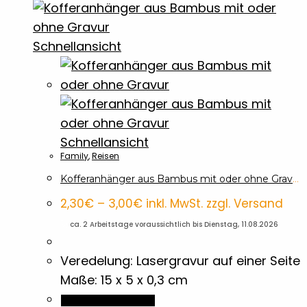
Banner
7
Schnellansicht
Baumwolltaschen
1
BBQ Accossoires
7
Beutel
3
Schnellansicht
Family
,
Reisen
Bierdeckel
2
Kofferanhänger aus Bambus mit oder ohne Gravur
Preisspanne:
2,30
€
–
3,00
€
inkl. MwSt. zzgl. Versand
2,30€
Bleistifte
4
bis
🚀
ca. 2 Arbeitstage voraussichtlich bis Dienstag, 11.08.2026
3,00€
Blöcke
Veredelung: Lasergravur auf einer Seite
2
Maße: 15 x 5 x 0,3 cm
Dieses
Briefpapier
Ausführung wählen
1