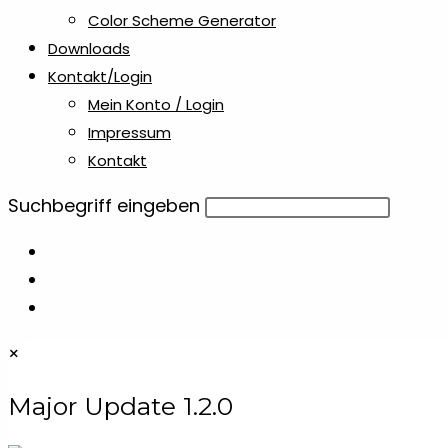
Color Scheme Generator
Downloads
Radiergummis & Spitzer
2
Kontakt/Login
Mein Konto / Login
Recycling Kugelschreiber
1
Impressum
Kontakt
Reisen
1
Diese
Suchbegriff eingeben
Website
Reisezubehör
1
durchsuchen
Rollup
2
×
Schlüsselanhänger
2
Major Update 1.2.0
Schlüsselanhänger aus Kunststoff
1