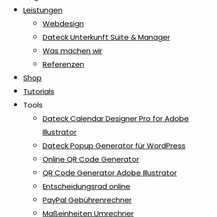
Lizenz
1
Leistungen
Webdesign
Maniküre- & Makeupsets
6
Dateck Unterkunft Suite & Manager
Was machen wir
Referenzen
Maßbänder
1
Shop
Tutorials
Messer & Werkzeuge
1
Tools
Dateck Calendar Designer Pro for Adobe
Notizzettel & Haftnotizen
18
Illustrator
Dateck Popup Generator für WordPress
Papiertaschen
3
Online QR Code Generator
QR Code Generator Adobe Illustrator
Plakate
Entscheidungsrad online
1
PayPal Gebührenrechner
Maßeinheiten Umrechner
Plugins
2