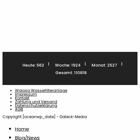
Kaffee- & Tee Accessoires
2
Kaffeetassen
1
Kreditkartenetuis
2
|
|
|
Heute: 562
Woche: 1924
Monat: 2527
Kreiden & Buntstifte
10
Gesamt: 110818
Kugelschreiber Metall & Aluminium
13
Walosa Wasserfilteranlage
Impressum
Kontakt
Zahlung und Versand
Laser-Dateien
21
Datenschutzerklärung
AGB
Copyright [oceanwp_date] - Dateck-Media
Lineale & Lesezeichen
1
Home
Blog/News