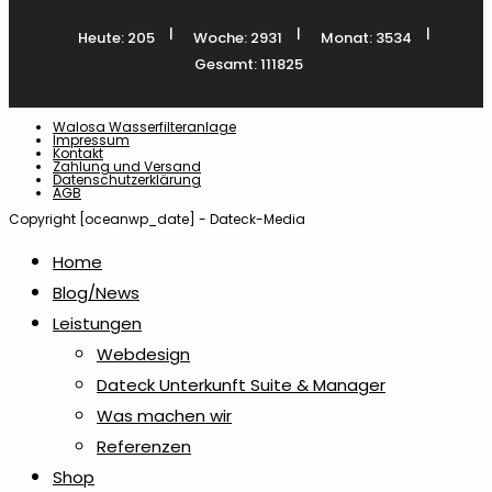
Maßbänder
1
|
|
|
Heute: 205
Woche: 2931
Monat: 3534
Gesamt: 111825
Messer & Werkzeuge
1
Walosa Wasserfilteranlage
Notizzettel & Haftnotizen
18
Impressum
Kontakt
Zahlung und Versand
Datenschutzerklärung
AGB
Papiertaschen
3
Copyright [oceanwp_date] - Dateck-Media
Home
Plakate
1
Blog/News
Leistungen
Plugins
2
Webdesign
Dateck Unterkunft Suite & Manager
Radiergummis & Spitzer
2
Was machen wir
Referenzen
Shop
Recycling Kugelschreiber
1