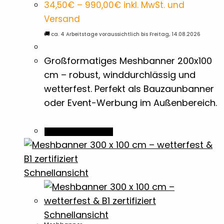
der
Preisspanne:
34,50
€
–
990,00
€
inkl. MwSt. und
34,50€
Produktseite
bis
Versand
Dokumentenmappen
9
990,00€
gewählt
🚚
ca. 4 Arbeitstage voraussichtlich bis Freitag, 14.08.2026
werden
Einkaufswagenchips
7
Großformatiges Meshbanner 200x100
cm – robust, winddurchlässig und
Eiskratzer
1
wetterfest. Perfekt als Bauzaunbanner
oder Event-Werbung im Außenbereich.
Family
2
Dieses
Ausführung wählen
Produkt
Flachmänner
5
weist
mehrere
Schnellansicht
Flaschenöffner
15
Varianten
auf.
Flyer
4
Die
Schnellansicht