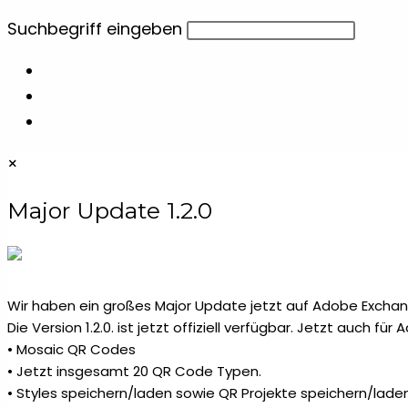
Schlüsselbänder
4
Diese
Suchbegriff eingeben
Website
Schneidebretter
6
durchsuchen
Spiegel & Kämme
1
×
Stifteetuis
6
Major Update 1.2.0
Tassen
2
Teelichthalter
10
Wir haben ein großes Major Update jetzt auf Adobe Exchang
Die Version 1.2.0. ist jetzt offiziell verfügbar. Jetzt auch fü
Textmarker
5
• Mosaic QR Codes
• Jetzt insgesamt 20 QR Code Typen.
• Styles speichern/laden sowie QR Projekte speichern/laden
Tierisch
1