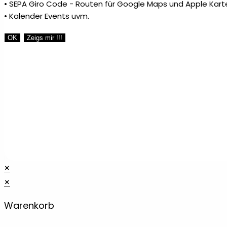
• SEPA Giro Code - Routen für Google Maps und Apple Kart
• Kalender Events uvm.
Touchpens
1
OK
Zeigs mir !!!
Unkategorisiert
0
Untersetzer
14
Visitenkarten
2
Weihnachten
10
×
×
Weihnachtsbaumschmuck
1
Warenkorb
Wein Butler
1