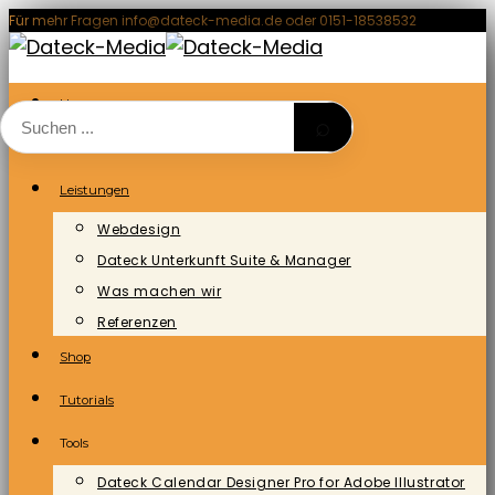
Zum
Für mehr Fragen info@dateck-media.de oder 0151-18538532
Inhalt
springen
Home
⌕
Blog/News
Leistungen
Webdesign
Dateck Unterkunft Suite & Manager
Was machen wir
Referenzen
Shop
Tutorials
Tools
Dateck Calendar Designer Pro for Adobe Illustrator