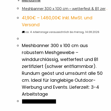
Meshbanner
Optionen
Geldklammern
1
können
Meshbanner 300 x 100 cm – wetterfest & B1 zertifiziert
auf
Preisspanne:
41,90
€
–
1.460,00
€
inkl. MwSt. und
41,90€
Grillen
der
1
bis
Versand
1.460,00€
Produktseite
🚚
ca. 4 Arbeitstage voraussichtlich bis Freitag, 14.08.2026
gewählt
Halbton Bilder
1
werden
Meshbanner 300 x 100 cm aus
robustem Meshgewebe –
Holz- & Bambus-Stifte
18
winddurchlässig, wetterfest und B1
zertifiziert (schwer entflammbar).
Isolierflaschen & Vakuumflaschen
6
Rundum geöst und umsäumt alle 50
cm. Ideal für langlebige Outdoor-
Kaffee- & Tee Accessoires
2
Werbung und Events. Lieferzeit: 3-4
Arbeitstage
Kaffeetassen
Dieses
1
Ausführung wählen
Produkt