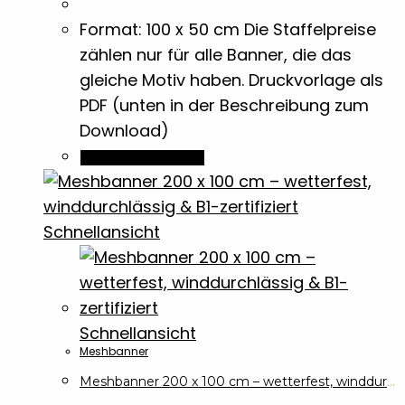
Format: 100 x 50 cm Die Staffelpreise
Beutel
zählen nur für alle Banner, die das
3
gleiche Motiv haben. Druckvorlage als
PDF (unten in der Beschreibung zum
Bierdeckel
2
Download)
Dieses
Ausführung wählen
Bleistifte
4
Produkt
weist
Blöcke
2
mehrere
Schnellansicht
Varianten
Briefpapier
1
auf.
Die
Optionen
Brotdosen & -Boxen
Schnellansicht
10
Meshbanner
können
auf
Meshbanner 200 x 100 cm – wetterfest, winddurchlässig & B1-zertifiziert
Buntstifte
7