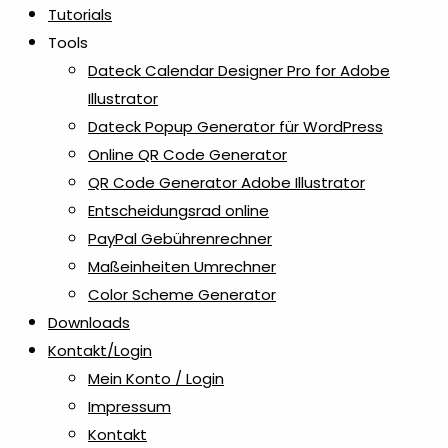
Tutorials
Tools
Reisen
1
Dateck Calendar Designer Pro for Adobe
Illustrator
Reisezubehör
1
Dateck Popup Generator für WordPress
Online QR Code Generator
Rollup
2
QR Code Generator Adobe Illustrator
Entscheidungsrad online
Schlüsselanhänger
PayPal Gebührenrechner
2
Maßeinheiten Umrechner
Color Scheme Generator
Schlüsselanhänger aus Kunststoff
1
Downloads
Kontakt/Login
Schlüsselanhänger aus Metall &
2
Mein Konto / Login
Aluminium
Impressum
Kontakt