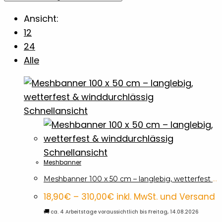
Ausmalen
1
Ansicht:
12
24
Autoaufkleber
6
Alle
Autozubehör
1
Banner
7
Schnellansicht
Bauzaunbanner
4
Schnellansicht
Meshbanner
3
Meshbanner
Meshbanner 100 x 50 cm – langlebig, wetterfest & winddurchlässig
Baumwolltaschen
1
Preisspanne:
18,90
€
–
310,00
€
inkl. MwSt. und Versand
18,90€
bis
🚚
ca. 4 Arbeitstage voraussichtlich bis Freitag, 14.08.2026
310,00€
BBQ Accossoires
7