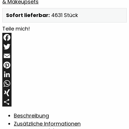
Menge
& Makeupsets
Sofort lieferbar:
4631 Stück
Teile mich!
Facebook
Twitter
Email
Pinterest
LinkedIn
WhatsApp
XING
Teilen
Beschreibung
Zusätzliche Informationen