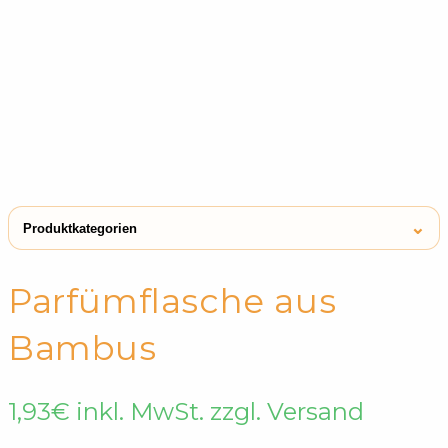
⌄
Produktkategorien
← Shop
Reisezubehör
Parfümflasche aus
Badezimmer Zubehör
Reisezubehör
Bambus
1,93
€
inkl. MwSt. zzgl. Versand