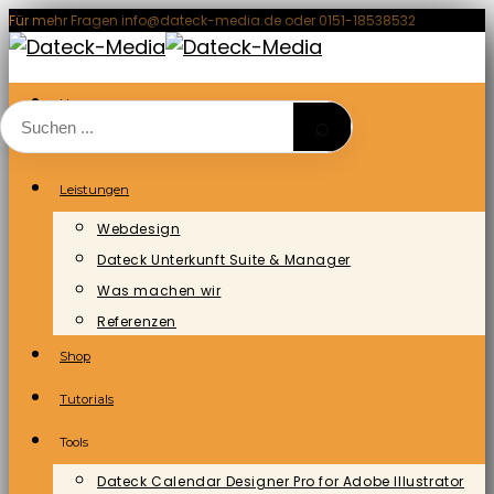
Zum
Für mehr Fragen info@dateck-media.de oder 0151-18538532
Inhalt
springen
Home
⌕
Blog/News
Leistungen
Webdesign
Dateck Unterkunft Suite & Manager
Was machen wir
Referenzen
Shop
Tutorials
Tools
Dateck Calendar Designer Pro for Adobe Illustrator