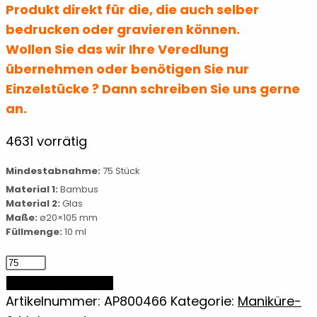
Produkt direkt für die, die auch selber
bedrucken oder gravieren können.
Wollen Sie das wir Ihre Veredlung
übernehmen oder benötigen Sie nur
Einzelstücke ? Dann schreiben Sie uns gerne
an.
4631 vorrätig
Mindestabnahme:
75 Stück
Material 1:
Bambus
Material 2:
Glas
Maße:
ø20×105 mm
Füllmenge:
10 ml
Parfümflasche
aus
IN DEN WARENKORB
Bambus
Artikelnummer:
AP800466
Kategorie:
Maniküre-