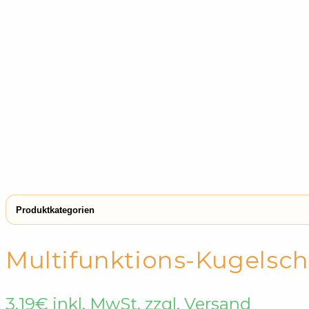
Produktkategorien
← Shop
Messer & Werkzeuge
Messer & Werkzeuge
Multifunktions-Kugelsch
3,19
€
inkl. MwSt. zzgl. Versand