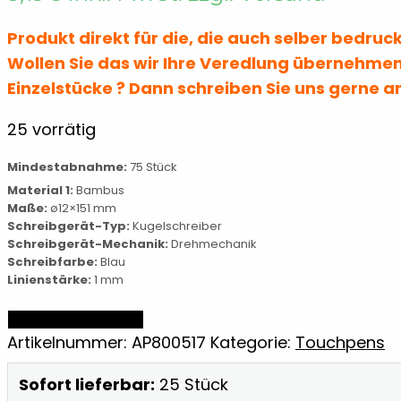
Produkt direkt für die, die auch selber bedru
Wollen Sie das wir Ihre Veredlung übernehmen
Einzelstücke ? Dann schreiben Sie uns gerne a
25 vorrätig
Mindestabnahme:
75 Stück
Material 1:
Bambus
Maße:
ø12×151 mm
Schreibgerät-Typ:
Kugelschreiber
Schreibgerät-Mechanik:
Drehmechanik
Schreibfarbe:
Blau
Linienstärke:
1 mm
Multifunktions-
IN DEN WARENKORB
Kugelschreiber
Artikelnummer:
AP800517
Kategorie:
Touchpens
Menge
Sofort lieferbar:
25 Stück