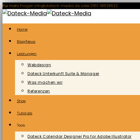
Zum
Für mehr Fragen info@dateck-media.de oder 0151-18538532
Inhalt
springen
Home
Blog/News
Leistungen
Webdesign
Dateck Unterkunft Suite & Manager
Was machen wir
Referenzen
Shop
Tutorials
Tools
Dateck Calendar Designer Pro for Adobe Illustrator