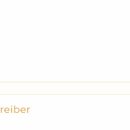
Holz- & Bambus-Stifte
reiber