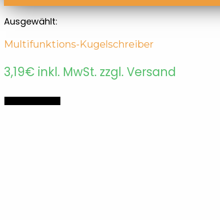
Ausgewählt:
Multifunktions-Kugelschreiber
3,19
€
inkl. MwSt. zzgl. Versand
Multifunktions-
In den Warenkorb
Kugelschreiber
Menge