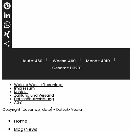
Email
Pinterest
LinkedIn
WhatsApp
XING
Teilen
|
|
|
Heute: 460
Woche: 460
Monat: 4910
Gesamt: 113201
Walosa Wasserfilteranlage
Impressum
Kontakt
Zahlung und Versand
Datenschutzerklärung
AGB
Copyright [oceanwp_date] - Dateck-Media
Home
Blog/News