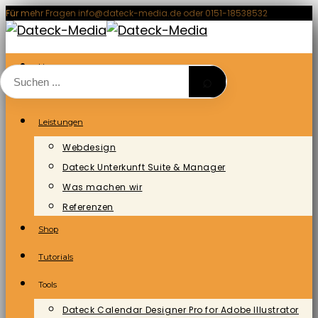
Zum
Für mehr Fragen info@dateck-media.de oder 0151-18538532
Inhalt
springen
Home
⌕
Blog/News
Leistungen
Webdesign
Dateck Unterkunft Suite & Manager
Was machen wir
Referenzen
Shop
Tutorials
Tools
Dateck Calendar Designer Pro for Adobe Illustrator