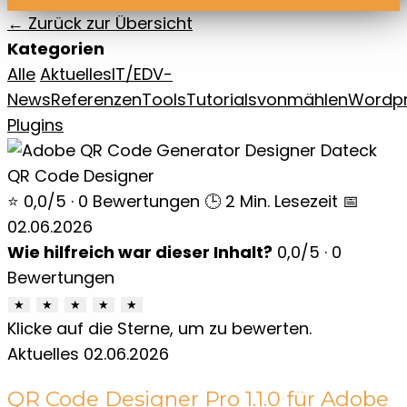
← Zurück zur Übersicht
Kategorien
Alle
Aktuelles
IT/EDV-
News
Referenzen
Tools
Tutorials
vonmählen
Wordp
Plugins
⭐ 0,0/5 · 0 Bewertungen
🕒 2 Min. Lesezeit
📅
02.06.2026
Wie hilfreich war dieser Inhalt?
0,0
/5 ·
0
Bewertungen
★
★
★
★
★
Klicke auf die Sterne, um zu bewerten.
Aktuelles
02.06.2026
QR Code Designer Pro 1.1.0 für Adobe