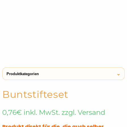
⌄
Produktkategorien
← Shop
Buntstifte
Buntstifteset
Kreiden & Buntstifte
Buntstifte
0,76
€
inkl. MwSt. zzgl. Versand
Spielzeuge zum Ausmalen
Buntstifte
Produkt direkt für die, die auch selber