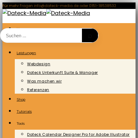
Zum
Für mehr Fragen info@dateck-media.de oder 0151-18538532
Inhalt
springen
Home
⌕
Blog/News
Leistungen
Webdesign
Dateck Unterkunft Suite & Manager
Was machen wir
Referenzen
Shop
Tutorials
Tools
Dateck Calendar Designer Pro for Adobe Illustrator