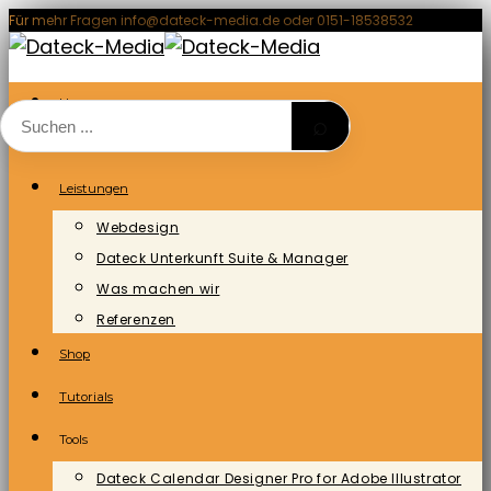
Zum
Für mehr Fragen info@dateck-media.de oder 0151-18538532
Inhalt
springen
Home
⌕
Blog/News
Leistungen
Webdesign
Dateck Unterkunft Suite & Manager
Was machen wir
Referenzen
Shop
Tutorials
Tools
Dateck Calendar Designer Pro for Adobe Illustrator