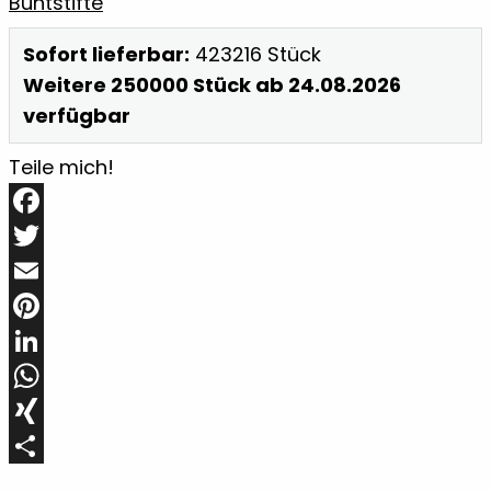
Menge
Buntstifte
Sofort lieferbar:
423216 Stück
Weitere 250000 Stück ab 24.08.2026
verfügbar
Teile mich!
Facebook
Twitter
Email
Pinterest
LinkedIn
WhatsApp
XING
Teilen