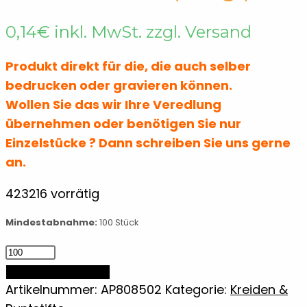
0,14
€
inkl. MwSt. zzgl. Versand
Spielzeuge zum Ausmalen
Buntstifte
Produkt direkt für die, die auch selber
bedrucken oder gravieren können.
Wollen Sie das wir Ihre Veredlung
übernehmen oder benötigen Sie nur
Einzelstücke ? Dann schreiben Sie uns gerne
an.
423216 vorrätig
Mindestabnahme:
100 Stück
Buntstifteset
(6-
IN DEN WARENKORB
tlg.)
Artikelnummer:
AP808502
Kategorie:
Kreiden &