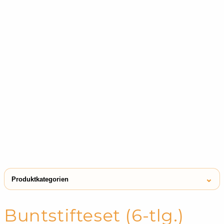
⌄
Produktkategorien
← Shop
Buntstifte
Buntstifteset (6-tlg.)
Kreiden & Buntstifte
Buntstifte