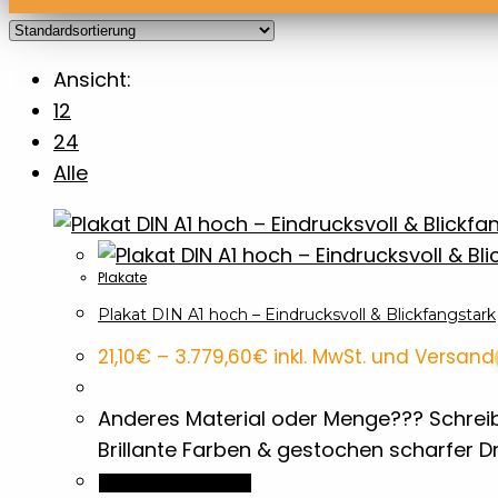
Ansicht:
12
24
Alle
Plakate
Plakat DIN A1 hoch – Eindrucksvoll & Blickfangstark
Preisspanne:
21,10
€
–
3.779,60
€
inkl. MwSt. und Versand
21,10€
bis
3.779,60€
Anderes Material oder Menge??? Schreib
Brillante Farben & gestochen scharfer 
Dieses
Ausführung wählen