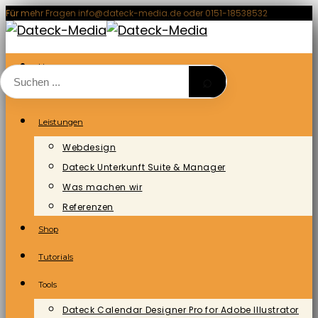
Zum
Für mehr Fragen info@dateck-media.de oder 0151-18538532
Inhalt
springen
Home
⌕
Blog/News
Leistungen
Webdesign
Dateck Unterkunft Suite & Manager
Was machen wir
Referenzen
Shop
Tutorials
Tools
Dateck Calendar Designer Pro for Adobe Illustrator