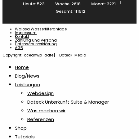
|
|
|
Lizenz
Heute: 523
Woche: 2618
Monat: 3221
1
Gesamt: 111512
Maniküre- & Makeupsets
6
Walosa Wasserfilteranlage
Impressum
Kontakt
Zahlung und Versand
Maßbänder
1
Datenschutzerklärung
AGB
Copyright [oceanwp_date] - Dateck-Media
Messer & Werkzeuge
1
Home
Blog/News
Notizzettel & Haftnotizen
18
Leistungen
Webdesign
Papiertaschen
3
Dateck Unterkunft Suite & Manager
Was machen wir
Plakate
Referenzen
1
Shop
Tutorials
Plugins
2