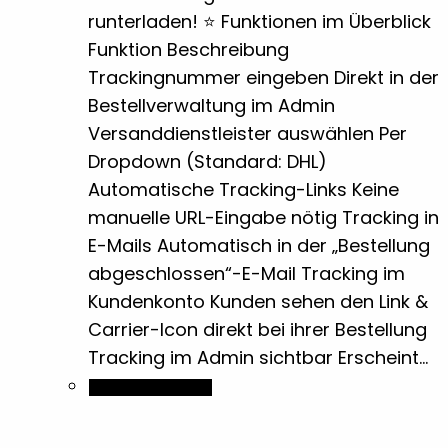
runterladen! ⭐ Funktionen im Überblick
Flaschenöffner
15
Funktion Beschreibung
Trackingnummer eingeben Direkt in der
Flyer
Bestellverwaltung im Admin
4
Versanddienstleister auswählen Per
Dropdown (Standard: DHL)
Geldklammern
1
Automatische Tracking-Links Keine
manuelle URL-Eingabe nötig Tracking in
Grillen
1
E-Mails Automatisch in der „Bestellung
abgeschlossen“-E-Mail Tracking im
Halbton Bilder
1
Kundenkonto Kunden sehen den Link &
Carrier-Icon direkt bei ihrer Bestellung
Holz- & Bambus-Stifte
18
Tracking im Admin sichtbar Erscheint…
In den Warenkorb
Isolierflaschen & Vakuumflaschen
6