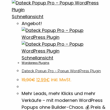
Banner
7
Schnellansicht
Baumwolltaschen
1
Angebot!
BBQ Accossoires
7
Beutel
3
Schnellansicht
Bierdeckel
2
Wordpress Plugins
Dateck Popup Pro – Popup WordPress Plugin
Bleistifte
Ursprünglicher
Aktueller
4
19,90
€
12,99
€
inkl. MwSt.
Preis
Preis
war:
ist:
19,90€
12,99€.
Blöcke
Mehr Leads, mehr Klicks und mehr
2
Verkäufe – mit modernen WordPress
Popups ohne Builder-Chaos. 💰 Preis &
Briefpapier
1