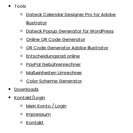
Tools
Dateck Calendar Designer Pro for Adobe
Radiergummis & Spitzer
2
Illustrator
Dateck Popup Generator für WordPress
Recycling Kugelschreiber
1
Online QR Code Generator
QR Code Generator Adobe Illustrator
Reisen
1
Entscheidungsrad online
PayPal Gebührenrechner
Reisezubehör
Maßeinheiten Umrechner
1
Color Scheme Generator
Downloads
Rollup
2
Kontakt/Login
Mein Konto / Login
Schlüsselanhänger
2
Impressum
Kontakt
Schlüsselanhänger aus Kunststoff
1