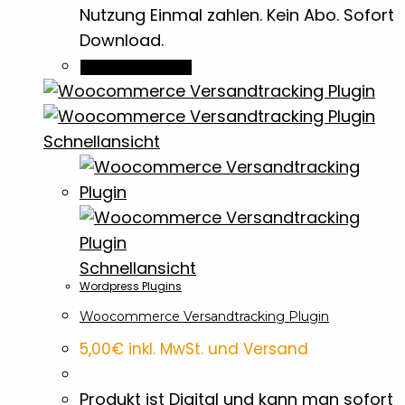
Nutzung Einmal zahlen. Kein Abo. Sofort
Download.
Brotdosen & -Boxen
10
In den Warenkorb
Buntstifte
7
Schnellansicht
Dokumentenmappen
9
Einkaufswagenchips
7
Schnellansicht
Eiskratzer
1
Wordpress Plugins
Woocommerce Versandtracking Plugin
Family
2
5,00
€
inkl. MwSt. und Versand
Flachmänner
5
Produkt ist Digital und kann man sofort