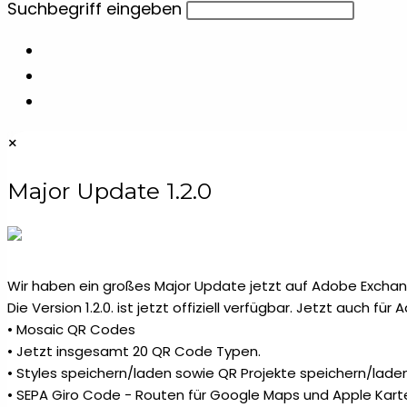
Diese
Suchbegriff eingeben
Website
Schlüsselanhänger aus Metall &
2
durchsuchen
Aluminium
Schlüsselbänder
4
×
Schneidebretter
6
Major Update 1.2.0
Spiegel & Kämme
1
Wir haben ein großes Major Update jetzt auf Adobe Exchang
Stifteetuis
6
Die Version 1.2.0. ist jetzt offiziell verfügbar. Jetzt auch fü
• Mosaic QR Codes
Tassen
• Jetzt insgesamt 20 QR Code Typen.
2
• Styles speichern/laden sowie QR Projekte speichern/laden
• SEPA Giro Code - Routen für Google Maps und Apple Kart
Teelichthalter
10