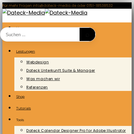
Zum
Für mehr Fragen info@dateck-media.de oder 0151-18538532
Inhalt
springen
Home
⌕
Blog/News
Leistungen
Webdesign
Dateck Unterkunft Suite & Manager
Was machen wir
Referenzen
Shop
Tutorials
Tools
Dateck Calendar Designer Pro for Adobe Illustrator