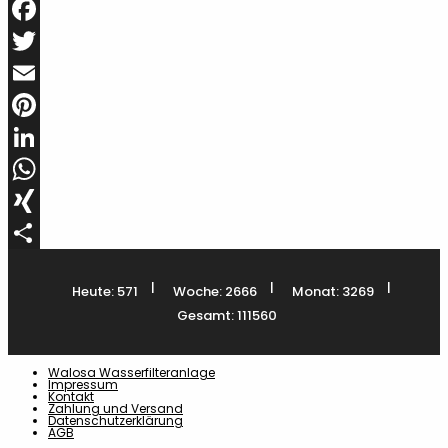
Facebook
Twitter
Email
Pinterest
LinkedIn
WhatsApp
XING
Teilen
|
|
|
Heute: 571
Woche: 2666
Monat: 3269
Gesamt: 111560
Walosa Wasserfilteranlage
Impressum
Kontakt
Zahlung und Versand
Datenschutzerklärung
AGB