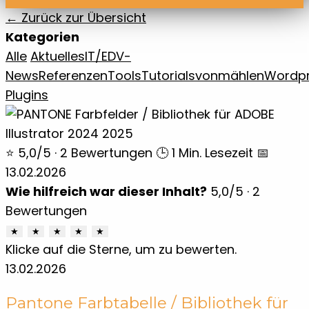
← Zurück zur Übersicht
Kategorien
Alle
Aktuelles
IT/EDV-
News
Referenzen
Tools
Tutorials
vonmählen
Wordp
Plugins
⭐ 5,0/5 · 2 Bewertungen
🕒 1 Min. Lesezeit
📅
13.02.2026
Wie hilfreich war dieser Inhalt?
5,0
/5 ·
2
Bewertungen
★
★
★
★
★
Klicke auf die Sterne, um zu bewerten.
13.02.2026
Pantone Farbtabelle / Bibliothek für