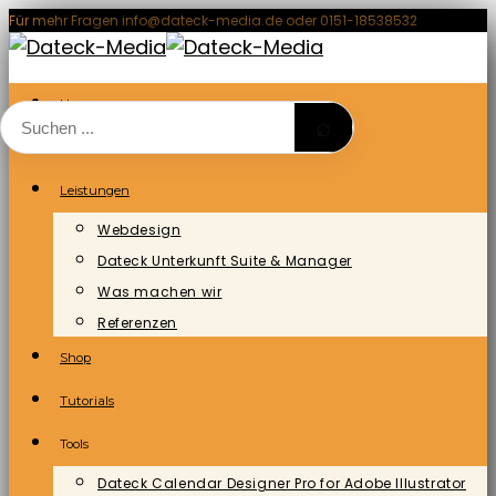
Zum
Für mehr Fragen info@dateck-media.de oder 0151-18538532
Inhalt
springen
Home
⌕
Blog/News
Leistungen
Webdesign
Dateck Unterkunft Suite & Manager
Was machen wir
Referenzen
Shop
Tutorials
Tools
Dateck Calendar Designer Pro for Adobe Illustrator