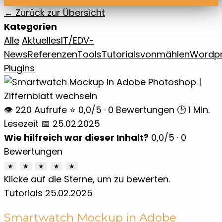
← Zurück zur Übersicht
Kategorien
Alle
Aktuelles
IT/EDV-
News
Referenzen
Tools
Tutorials
vonmählen
Wordp
Plugins
👁 220 Aufrufe
⭐ 0,0/5 · 0 Bewertungen
🕒 1 Min.
Lesezeit
📅 25.02.2025
Wie hilfreich war dieser Inhalt?
0,0
/5 ·
0
Bewertungen
★
★
★
★
★
Klicke auf die Sterne, um zu bewerten.
Tutorials
25.02.2025
Smartwatch Mockup in Adobe