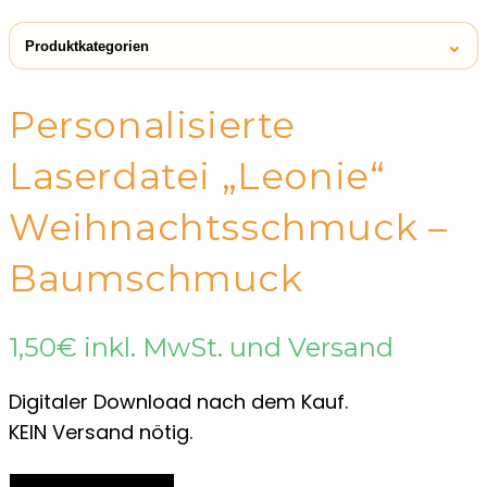
⌄
Produktkategorien
← Shop
Laser-Dateien
Personalisierte
Laserdatei „Leonie“
Weihnachtsschmuck –
Baumschmuck
1,50
€
inkl. MwSt. und Versand
Digitaler Download nach dem Kauf.
KEIN Versand nötig.
Personalisierte
IN DEN WARENKORB