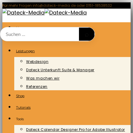
Zum
Für mehr Fragen info@dateck-media.de oder 0151-18538532
Inhalt
springen
Home
⌕
Blog/News
Leistungen
Webdesign
Dateck Unterkunft Suite & Manager
Was machen wir
Referenzen
Shop
Tutorials
Tools
Dateck Calendar Designer Pro for Adobe Illustrator