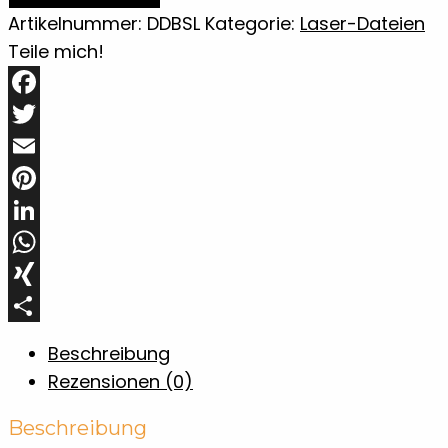
Laserdatei
Artikelnummer:
DDBSL
Kategorie:
Laser-Dateien
"Leonie"
Teile mich!
Weihnachtsschmuck
-
Facebook
Baumschmuck
Twitter
Menge
Email
Pinterest
LinkedIn
WhatsApp
XING
Teilen
Beschreibung
Rezensionen (0)
Beschreibung