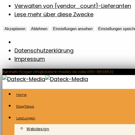
Verwalten von {vendor_count}-Lieferanten
Lese mehr über diese Zwecke
Akzeptieren
Ablehnen
Einstellungen ansehen
Einstellungen speich
Datenschutzerklärung
Impressum
Zum
Für mehr Fragen info@dateck-media.de oder 0151-18538532
Inhalt
springen
Home
Blog/News
Leistungen
Webdesign