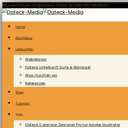
Zum
Für mehr Fragen info@dateck-media.de oder 0151-18538532
Inhalt
springen
Home
Blog/News
Leistungen
Webdesign
Dateck Unterkunft Suite & Manager
Was machen wir
Referenzen
Shop
Tutorials
Tools
Dateck Calendar Designer Pro for Adobe Illustrator