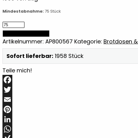
Mindestabnahme:
75 Stück
Gewürzbehälterset
Menge
IN DEN WARENKORB
Artikelnummer:
AP800567
Kategorie:
Brotdosen &
Sofort lieferbar:
1958 Stück
Teile mich!
Facebook
Twitter
Email
Pinterest
LinkedIn