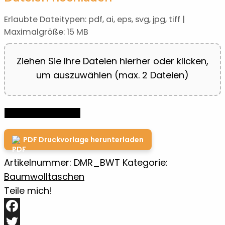
Erlaubte Dateitypen: pdf, ai, eps, svg, jpg, tiff |
Maximalgröße: 15 MB
Ziehen Sie Ihre Dateien hierher oder klicken,
um auszuwählen (max. 2 Dateien)
Baumwolltasche
IN DEN WARENKORB
Weiß/Natur
mit
PDF Druckvorlage herunterladen
langen
Artikelnummer:
DMR_BWT
Kategorie:
Henkeln
Baumwolltaschen
–
Teile mich!
Individuell
bedruckt
Facebook
Menge