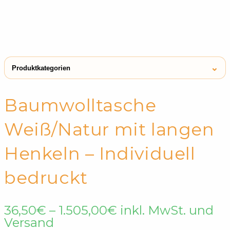
⌄
Produktkategorien
← Shop
Baumwolltaschen
Baumwolltasche
Weiß/Natur mit langen
Henkeln – Individuell
bedruckt
Preisspanne:
36,50
€
–
1.505,00
€
inkl. MwSt. und
36,50€
Versand