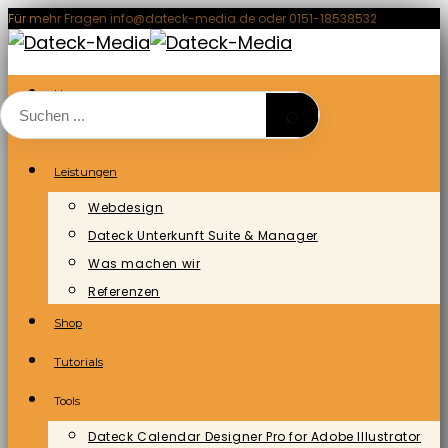
Zum
Für mehr Fragen info@dateck-media.de oder 0151-18538532
Inhalt
springen
Home
⌕
Blog/News
Leistungen
Webdesign
Dateck Unterkunft Suite & Manager
Was machen wir
Referenzen
Shop
Tutorials
Tools
Dateck Calendar Designer Pro for Adobe Illustrator