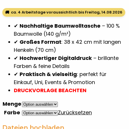
bis
1.505,00€
🚚
ca. 4 Arbeitstage voraussichtlich bis Freitag, 14.08.2026
✔
Nachhaltige Baumwolltasche
– 100 %
Baumwolle (140 g/m²)
✔
Großes Format
: 38 x 42 cm mit langen
Henkeln (70 cm)
✔
Hochwertiger Digitaldruck
– brillante
Farben & feine Details
✔
Praktisch & vielseitig
: perfekt für
Einkauf, Uni, Events & Promotion
DRUCKVORLAGE BEACHTEN
Menge
Farbe
Zurücksetzen
Dateien hochladen