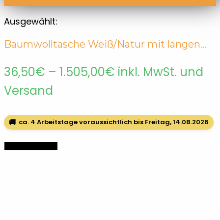
Ausgewählt:
Baumwolltasche Weiß/Natur mit langen…
Preisspanne:
36,50
€
–
1.505,00
€
inkl. MwSt. und
36,50€
Versand
bis
🚚
ca. 4 Arbeitstage voraussichtlich bis Freitag, 14.08.2026
1.505,00€
Optionen wählen