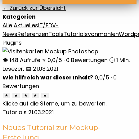
← Zurück zur Übersicht
Kategorien
Alle
Aktuelles
IT/EDV-
News
Referenzen
Tools
Tutorials
vonmählen
Wordp
Plugins
👁 148 Aufrufe
⭐ 0,0/5 · 0 Bewertungen
🕒 1 Min.
Lesezeit
📅 21.03.2021
Wie hilfreich war dieser Inhalt?
0,0
/5 ·
0
Bewertungen
★
★
★
★
★
Klicke auf die Sterne, um zu bewerten.
Tutorials
21.03.2021
Neues Tutorial zur Mockup-
Erstellung