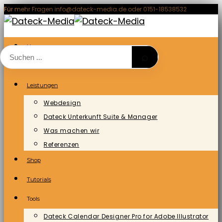
Zum
Für mehr Fragen info@dateck-media.de oder 0151-18538532
Inhalt
springen
Home
⌕
Blog/News
Leistungen
Webdesign
Dateck Unterkunft Suite & Manager
Was machen wir
Referenzen
Shop
Tutorials
Tools
Dateck Calendar Designer Pro for Adobe Illustrator