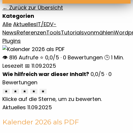
← Zurück zur Übersicht
Kategorien
Alle
Aktuelles
IT/EDV-
News
Referenzen
Tools
Tutorials
vonmählen
Wordp
Plugins
👁 816 Aufrufe
⭐ 0,0/5 · 0 Bewertungen
🕒 1 Min.
Lesezeit
📅 11.09.2025
Wie hilfreich war dieser Inhalt?
0,0
/5 ·
0
Bewertungen
★
★
★
★
★
Klicke auf die Sterne, um zu bewerten.
Aktuelles
11.09.2025
Kalender 2026 als PDF