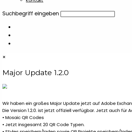
Kontakt
Diese
Suchbegriff eingeben
Website
durchsuchen
×
Major Update 1.2.0
Wir haben ein großes Major Update jetzt auf Adobe Exchang
Die Version 1.2.0. ist jetzt offiziell verfügbar. Jetzt auch fü
• Mosaic QR Codes
• Jetzt insgesamt 20 QR Code Typen.
• Styles speichern/laden sowie QR Projekte speichern/laden