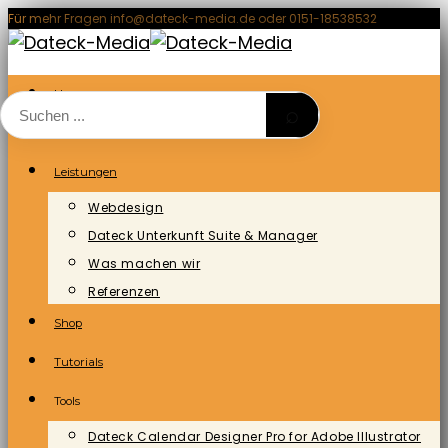
Zum
Für mehr Fragen info@dateck-media.de oder 0151-18538532
Inhalt
springen
Home
⌕
Blog/News
Leistungen
Webdesign
Dateck Unterkunft Suite & Manager
Was machen wir
Referenzen
Shop
Tutorials
Tools
Dateck Calendar Designer Pro for Adobe Illustrator