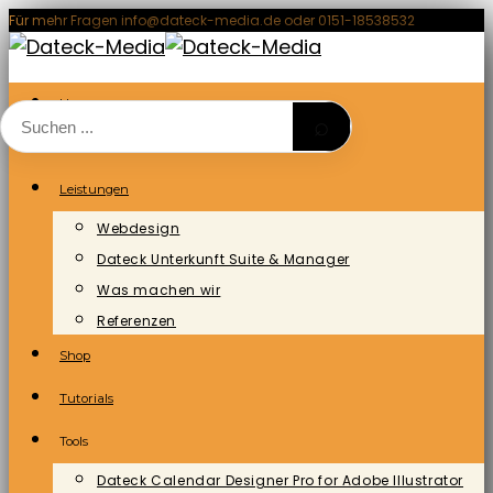
Zum
Für mehr Fragen info@dateck-media.de oder 0151-18538532
Inhalt
springen
Home
⌕
Blog/News
Leistungen
Webdesign
Dateck Unterkunft Suite & Manager
Was machen wir
Referenzen
Shop
Tutorials
Tools
Dateck Calendar Designer Pro for Adobe Illustrator