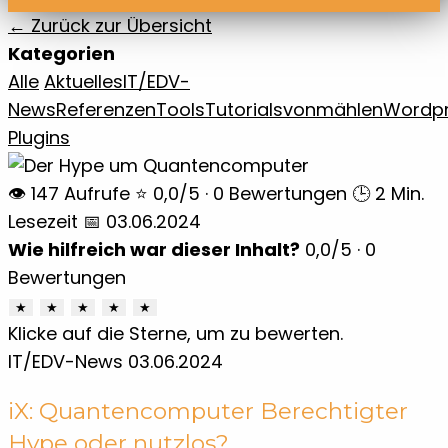
← Zurück zur Übersicht
Kategorien
Alle
Aktuelles
IT/EDV-
News
Referenzen
Tools
Tutorials
vonmählen
Wordp
Plugins
👁 147 Aufrufe
⭐ 0,0/5 · 0 Bewertungen
🕒 2 Min.
Lesezeit
📅 03.06.2024
Wie hilfreich war dieser Inhalt?
0,0
/5 ·
0
Bewertungen
★
★
★
★
★
Klicke auf die Sterne, um zu bewerten.
IT/EDV-News
03.06.2024
iX: Quantencomputer Berechtigter
Hype oder nutzlos?