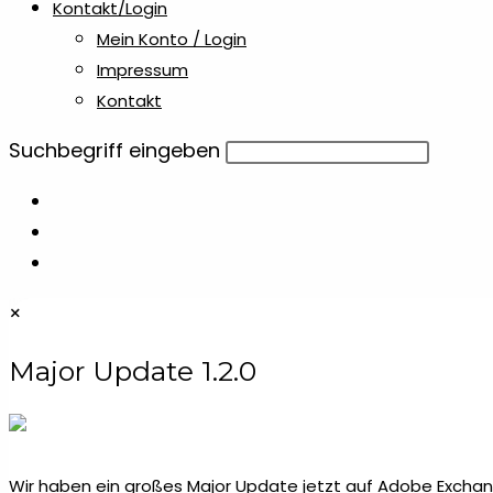
Kontakt/Login
Mein Konto / Login
Impressum
Kontakt
Diese
Suchbegriff eingeben
Website
durchsuchen
×
Major Update 1.2.0
Wir haben ein großes Major Update jetzt auf Adobe Exchang