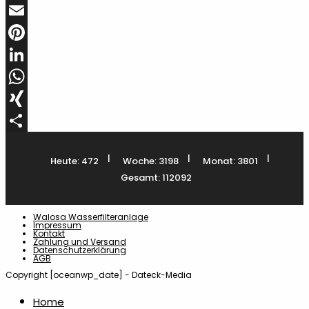
Twitter
Email
Pinterest
LinkedIn
WhatsApp
XING
Teilen
|
|
|
Heute: 472
Woche: 3198
Monat: 3801
Gesamt: 112092
Walosa Wasserfilteranlage
Impressum
Kontakt
Zahlung und Versand
Datenschutzerklärung
AGB
Copyright [oceanwp_date] - Dateck-Media
Home