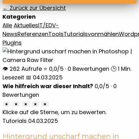
← Zurück zur Übersicht
Kategorien
Alle
Aktuelles
IT/EDV-
News
Referenzen
Tools
Tutorials
vonmählen
Wordp
Plugins
👁 262 Aufrufe
⭐ 0,0/5 · 0 Bewertungen
🕒 1 Min.
Lesezeit
📅 04.03.2025
Wie hilfreich war dieser Inhalt?
0,0
/5 ·
0
Bewertungen
★
★
★
★
★
Klicke auf die Sterne, um zu bewerten.
Tutorials
04.03.2025
Hintergrund unscharf machen in