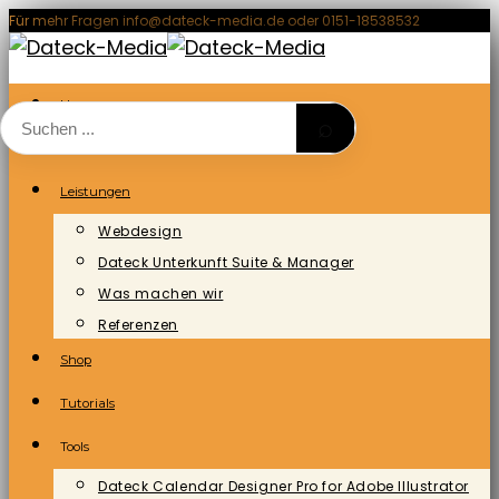
Zum
Für mehr Fragen info@dateck-media.de oder 0151-18538532
Inhalt
springen
Home
⌕
Blog/News
Leistungen
Webdesign
Dateck Unterkunft Suite & Manager
Was machen wir
Referenzen
Shop
Tutorials
Tools
Dateck Calendar Designer Pro for Adobe Illustrator