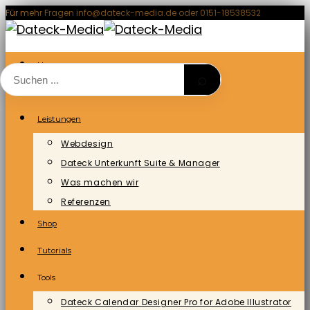
Zum
Für mehr Fragen info@dateck-media.de oder 0151-18538532
Inhalt
springen
Home
⌕
Blog/News
Leistungen
Webdesign
Dateck Unterkunft Suite & Manager
Was machen wir
Referenzen
Shop
Tutorials
Tools
Dateck Calendar Designer Pro for Adobe Illustrator