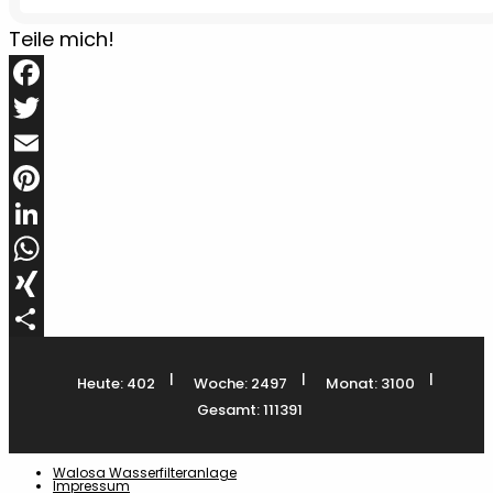
Teile mich!
Facebook
Twitter
Email
Pinterest
LinkedIn
WhatsApp
XING
Teilen
|
|
|
Heute: 402
Woche: 2497
Monat: 3100
Gesamt: 111391
Walosa Wasserfilteranlage
Impressum