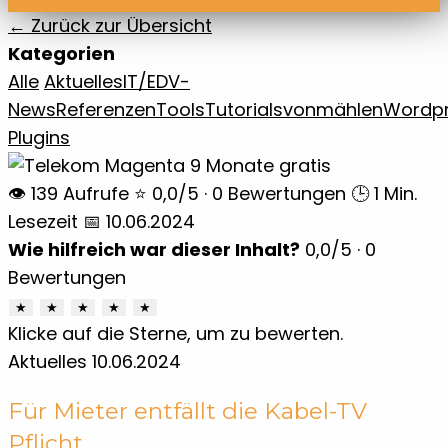
← Zurück zur Übersicht
Kategorien
Alle
Aktuelles
IT/EDV-
News
Referenzen
Tools
Tutorials
vonmählen
Wordp
Plugins
👁 139 Aufrufe
⭐ 0,0/5 · 0 Bewertungen
🕒 1 Min.
Lesezeit
📅 10.06.2024
Wie hilfreich war dieser Inhalt?
0,0
/5 ·
0
Bewertungen
★
★
★
★
★
Klicke auf die Sterne, um zu bewerten.
Aktuelles
10.06.2024
Für Mieter entfällt die Kabel-TV
Pflicht