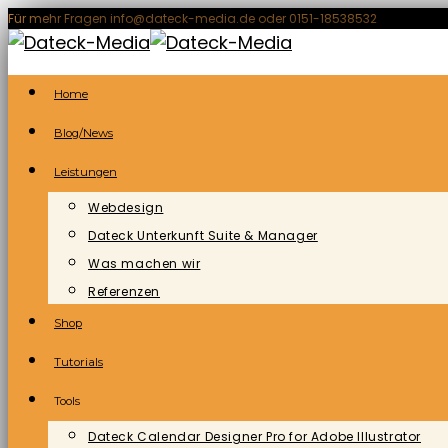
Zum
Für mehr Fragen info@dateck-media.de oder 0151-18538532
Inhalt
springen
Home
Blog/News
Leistungen
Webdesign
Dateck Unterkunft Suite & Manager
Was machen wir
Referenzen
Shop
Tutorials
Tools
Dateck Calendar Designer Pro for Adobe Illustrator