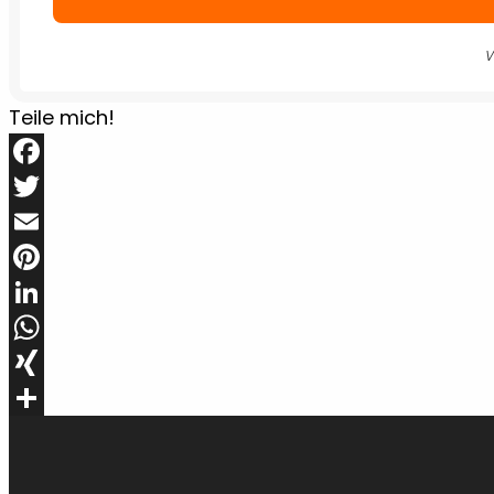
W
Teile mich!
Facebook
Twitter
Email
Pinterest
LinkedIn
WhatsApp
XING
Teilen