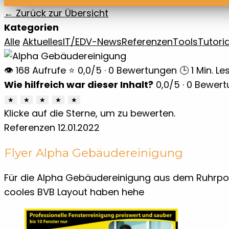
← Zurück zur Übersicht
Kategorien
Alle
Aktuelles
IT/EDV-News
Referenzen
Tools
Tutoria
👁 168 Aufrufe
⭐ 0,0/5 · 0 Bewertungen
🕒 1 Min. Le
Wie hilfreich war dieser Inhalt?
0,0
/5 ·
0
Bewert
★
★
★
★
★
Klicke auf die Sterne, um zu bewerten.
Referenzen
12.01.2022
Flyer Alpha Gebäudereinigung
Für die Alpha Gebäudereinigung aus dem Ruhrpott d
cooles BVB Layout haben hehe