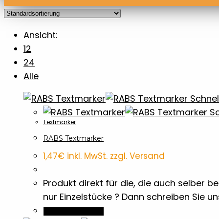
Ansicht:
12
24
Alle
Schnel
Sc
Textmarker
RABS Textmarker
1,47
€
inkl. MwSt. zzgl. Versand
Produkt direkt für die, die auch selber
nur Einzelstücke ? Dann schreiben Sie u
In den Warenkorb