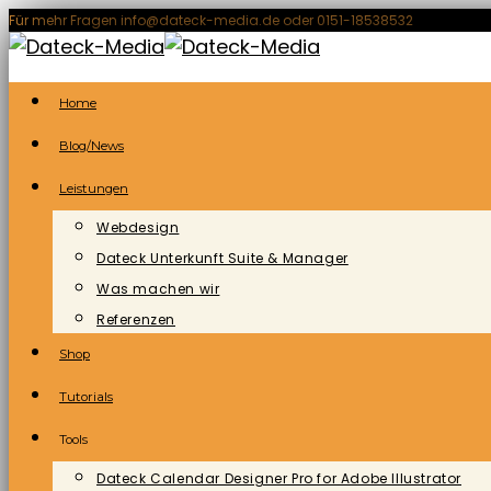
Zum
Für mehr Fragen info@dateck-media.de oder 0151-18538532
Inhalt
springen
Home
Blog/News
Leistungen
Webdesign
Dateck Unterkunft Suite & Manager
Was machen wir
Referenzen
Shop
Tutorials
Tools
Dateck Calendar Designer Pro for Adobe Illustrator