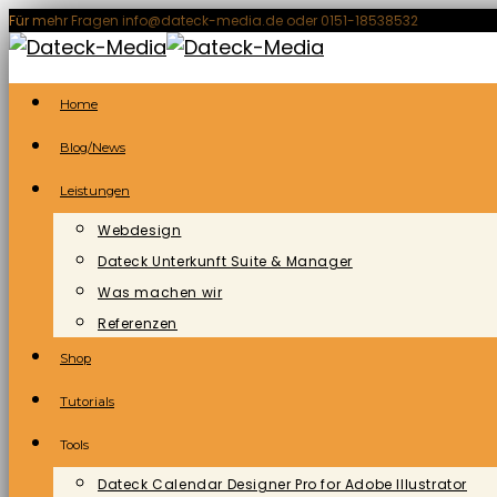
Zum
Für mehr Fragen info@dateck-media.de oder 0151-18538532
Inhalt
springen
Home
Blog/News
Leistungen
Webdesign
Dateck Unterkunft Suite & Manager
Was machen wir
Referenzen
Shop
Tutorials
Tools
Dateck Calendar Designer Pro for Adobe Illustrator