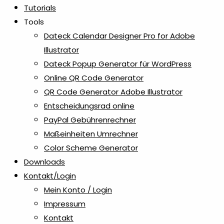
Tutorials
Kaffee- & Tee Accessoires
2
Tools
Dateck Calendar Designer Pro for Adobe
Kaffeetassen
1
Illustrator
Dateck Popup Generator für WordPress
Kreditkartenetuis
2
Online QR Code Generator
QR Code Generator Adobe Illustrator
Kreiden & Buntstifte
Entscheidungsrad online
10
PayPal Gebührenrechner
Maßeinheiten Umrechner
Kugelschreiber Metall & Aluminium
13
Color Scheme Generator
Downloads
Laser-Dateien
21
Kontakt/Login
Mein Konto / Login
Lineale & Lesezeichen
1
Impressum
Kontakt