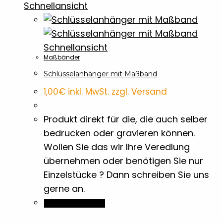
Banner
7
Schnellansicht
Baumwolltaschen
1
Schnellansicht
Maßbänder
BBQ Accossoires
7
Schlüsselanhänger mit Maßband
1,00
€
inkl. MwSt. zzgl. Versand
Beutel
3
Produkt direkt für die, die auch selber
Bierdeckel
2
bedrucken oder gravieren können.
Wollen Sie das wir Ihre Veredlung
Bleistifte
4
übernehmen oder benötigen Sie nur
Einzelstücke ? Dann schreiben Sie uns
Blöcke
gerne an.
2
In den Warenkorb
Briefpapier
1