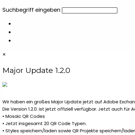
Lizenz
1
Diese
Suchbegriff eingeben
Website
Maniküre- & Makeupsets
6
durchsuchen
Maßbänder
1
×
Messer & Werkzeuge
1
Major Update 1.2.0
Notizzettel & Haftnotizen
18
Papiertaschen
3
Wir haben ein großes Major Update jetzt auf Adobe Exchang
Die Version 1.2.0. ist jetzt offiziell verfügbar. Jetzt auch fü
Plakate
• Mosaic QR Codes
1
• Jetzt insgesamt 20 QR Code Typen.
• Styles speichern/laden sowie QR Projekte speichern/laden
Plugins
2