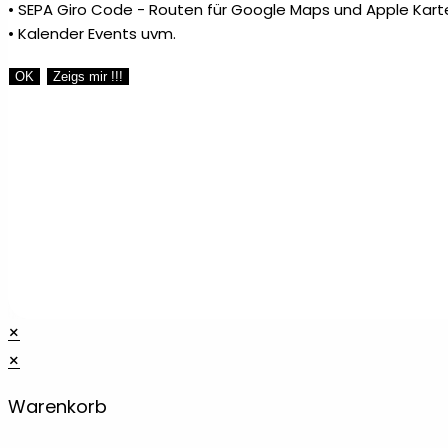
• SEPA Giro Code - Routen für Google Maps und Apple Kart
• Kalender Events uvm.
Radiergummis & Spitzer
2
OK
Zeigs mir !!!
Recycling Kugelschreiber
1
Reisen
1
Reisezubehör
1
Rollup
2
×
×
Schlüsselanhänger
2
Warenkorb
Schlüsselanhänger aus Kunststoff
1