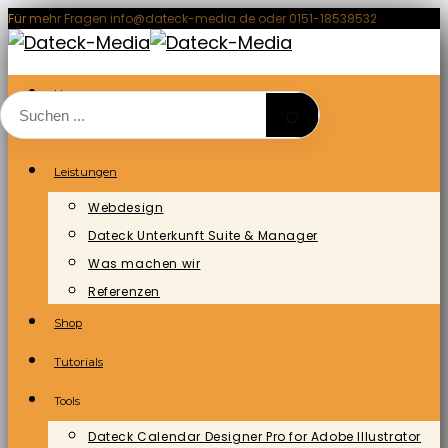
Zum
Für mehr Fragen info@dateck-media.de oder 0151-18538532
Inhalt
springen
Home
⌕
Blog/News
Leistungen
Webdesign
Dateck Unterkunft Suite & Manager
Was machen wir
Referenzen
Shop
Tutorials
Tools
Dateck Calendar Designer Pro for Adobe Illustrator