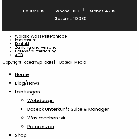
|
|
|
Heute: 339
Woche: 339
Monat: 4789
Flaschenöffner
15
Gesamt: 113080
Flyer
4
Walosa Wasserfilteranlage
Impressum
Kontakt
Zahlung und Versand
Geldklammern
1
Datenschutzerklärung
AGB
Copyright [oceanwp_date] - Dateck-Media
Grillen
1
Home
Blog/News
Halbton Bilder
1
Leistungen
Webdesign
Holz- & Bambus-Stifte
Dateck Unterkunft Suite & Manager
18
Was machen wir
Referenzen
Isolierflaschen & Vakuumflaschen
6
Shop