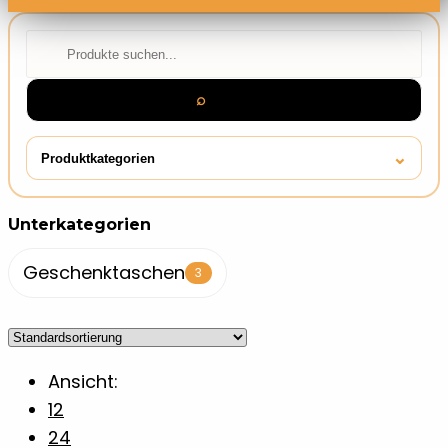
⌕
Suchen
⌄
Produktkategorien
Aufkleber
7
Unterkategorien
Ausmalen
Geschenktaschen
1
3
Autoaufkleber
6
Ansicht:
Autozubehör
1
12
24