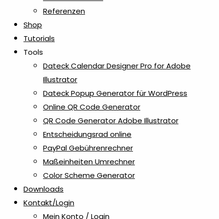
Referenzen
Plugins
Shop
2
Tutorials
Tools
Radiergummis & Spitzer
2
Dateck Calendar Designer Pro for Adobe
Illustrator
Recycling Kugelschreiber
1
Dateck Popup Generator für WordPress
Online QR Code Generator
Reisen
1
QR Code Generator Adobe Illustrator
Entscheidungsrad online
Reisezubehör
1
PayPal Gebührenrechner
Maßeinheiten Umrechner
Color Scheme Generator
Rollup
2
Downloads
Kontakt/Login
Schlüsselanhänger
2
Mein Konto / Login