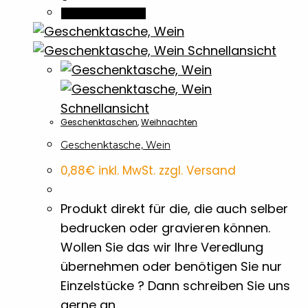
In den Warenkorb
Flaschenöffner
15
Schnellansicht
Flyer
4
Schnellansicht
Geldklammern
1
Geschenktaschen
,
Weihnachten
Geschenktasche, Wein
Grillen
1
0,88
€
inkl. MwSt. zzgl. Versand
Halbton Bilder
1
Produkt direkt für die, die auch selber
bedrucken oder gravieren können.
Holz- & Bambus-Stifte
18
Wollen Sie das wir Ihre Veredlung
übernehmen oder benötigen Sie nur
Isolierflaschen & Vakuumflaschen
Einzelstücke ? Dann schreiben Sie uns
6
gerne an.