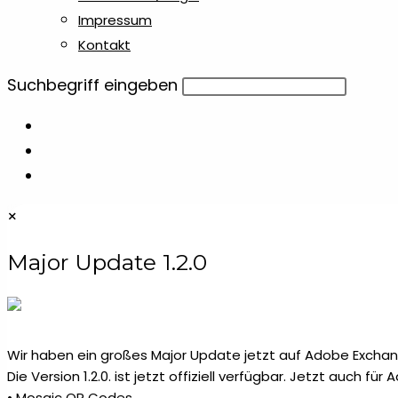
Impressum
Schlüsselanhänger aus Kunststoff
1
Kontakt
Diese
Suchbegriff eingeben
Schlüsselanhänger aus Metall &
2
Website
Aluminium
durchsuchen
Schlüsselbänder
4
×
Schneidebretter
6
Major Update 1.2.0
Spiegel & Kämme
1
Stifteetuis
6
Wir haben ein großes Major Update jetzt auf Adobe Exchang
Die Version 1.2.0. ist jetzt offiziell verfügbar. Jetzt auch fü
Tassen
2
• Mosaic QR Codes