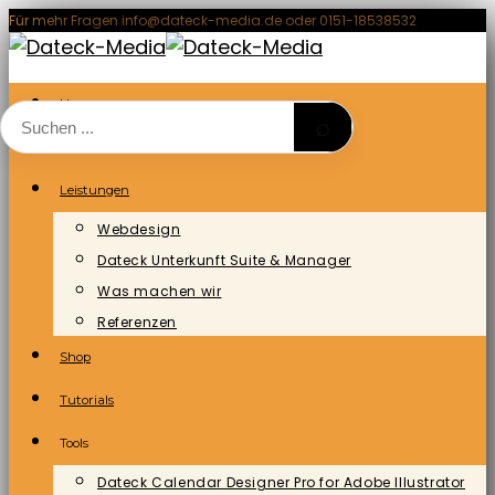
Zum
Für mehr Fragen info@dateck-media.de oder 0151-18538532
Inhalt
springen
Home
⌕
Blog/News
Leistungen
Webdesign
Dateck Unterkunft Suite & Manager
Was machen wir
Referenzen
Shop
Tutorials
Tools
Dateck Calendar Designer Pro for Adobe Illustrator