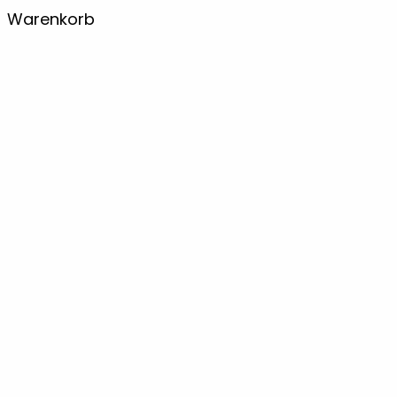
Warenkorb
Weihnachten
10
Weihnachtsbaumschmuck
1
Wein Butler
1
Wein-Sets
4
Wordpress Plugins
2