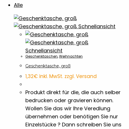
Banner
7
Alle
Baumwolltaschen
1
Schnellansicht
BBQ Accossoires
7
Schnellansicht
Beutel
3
Geschenktaschen
,
Weihnachten
Geschenktasche, groß
Bierdeckel
2
1,32
€
inkl. MwSt. zzgl. Versand
Bleistifte
4
Produkt direkt für die, die auch selber
bedrucken oder gravieren können.
Wollen Sie das wir Ihre Veredlung
Blöcke
2
übernehmen oder benötigen Sie nur
Einzelstücke ? Dann schreiben Sie uns
Briefpapier
1