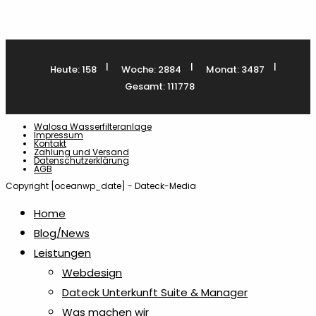
Lizenz
1
Maniküre- & Makeupsets
6
|
|
|
Heute: 158
Woche: 2884
Monat: 3487
Gesamt: 111778
Maßbänder
1
Walosa Wasserfilteranlage
Impressum
Messer & Werkzeuge
1
Kontakt
Zahlung und Versand
Datenschutzerklärung
AGB
Notizzettel & Haftnotizen
18
Copyright [oceanwp_date] - Dateck-Media
Home
Papiertaschen
3
Blog/News
Leistungen
Geschenktaschen
3
Webdesign
Dateck Unterkunft Suite & Manager
Plakate
1
Was machen wir