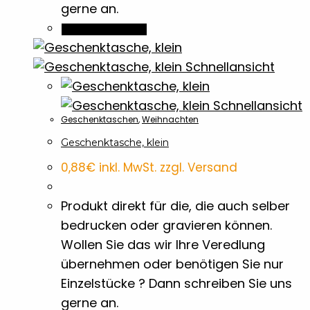
gerne an.
In den Warenkorb
Brotdosen & -Boxen
10
Schnellansicht
Buntstifte
7
Schnellansicht
Geschenktaschen
,
Weihnachten
Dokumentenmappen
9
Geschenktasche, klein
Einkaufswagenchips
0,88
€
inkl. MwSt. zzgl. Versand
7
Produkt direkt für die, die auch selber
Eiskratzer
1
bedrucken oder gravieren können.
Wollen Sie das wir Ihre Veredlung
Family
2
übernehmen oder benötigen Sie nur
Einzelstücke ? Dann schreiben Sie uns
Flachmänner
5
gerne an.