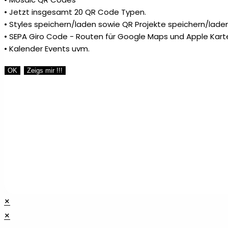
• Jetzt insgesamt 20 QR Code Typen.
• Styles speichern/laden sowie QR Projekte speichern/laden
Teelichthalter
10
• SEPA Giro Code - Routen für Google Maps und Apple Kart
• Kalender Events uvm.
Textmarker
5
OK
Zeigs mir !!!
Tierisch
1
Touchpens
1
Unkategorisiert
0
Untersetzer
14
×
Visitenkarten
×
2