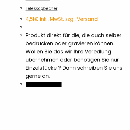
Lizenz
1
Teleskopbecher
4,51
€
inkl. MwSt. zzgl. Versand
Maniküre- & Makeupsets
6
Produkt direkt für die, die auch selber
Maßbänder
1
bedrucken oder gravieren können.
Wollen Sie das wir Ihre Veredlung
Messer & Werkzeuge
1
übernehmen oder benötigen Sie nur
Einzelstücke ? Dann schreiben Sie uns
Notizzettel & Haftnotizen
gerne an.
18
In den Warenkorb
Papiertaschen
3
Plakate
1
Plugins
2