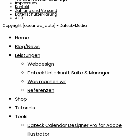
Impressum
Kontakt
Zahlung und Versand
Schlüsselanhänger aus Metall &
Datenschutzerklärung
AGB
2
Aluminium
Copyright [oceanwp_date] - Dateck-Media
Home
Schlüsselbänder
4
Blog/News
Leistungen
Schneidebretter
6
Webdesign
Dateck Unterkunft Suite & Manager
Spiegel & Kämme
Was machen wir
1
Referenzen
Shop
Stifteetuis
6
Tutorials
Tools
Tassen
2
Dateck Calendar Designer Pro for Adobe
Illustrator
Teelichthalter
10