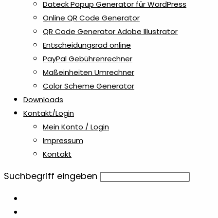
Dateck Popup Generator für WordPress
Online QR Code Generator
Textmarker
5
QR Code Generator Adobe Illustrator
Entscheidungsrad online
Tierisch
PayPal Gebührenrechner
1
Maßeinheiten Umrechner
Color Scheme Generator
Touchpens
1
Downloads
Kontakt/Login
Unkategorisiert
0
Mein Konto / Login
Impressum
Untersetzer
14
Kontakt
Diese
Suchbegriff eingeben
Visitenkarten
2
Website
durchsuchen
Weihnachten
10