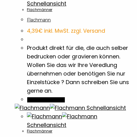
Banner
7
Schnellansicht
Flachmänner
Flachmann
Baumwolltaschen
1
4,39
€
inkl. MwSt. zzgl. Versand
BBQ Accossoires
7
Produkt direkt für die, die auch selber
bedrucken oder gravieren können.
Beutel
3
Wollen Sie das wir Ihre Veredlung
übernehmen oder benötigen Sie nur
Bierdeckel
2
Einzelstücke ? Dann schreiben Sie uns
gerne an.
Bleistifte
4
In den Warenkorb
Schnellansicht
Blöcke
2
Schnellansicht
Flachmänner
Briefpapier
1