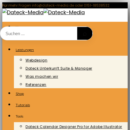
Zum
Für mehr Fragen info@dateck-media.de oder 0151-18538532
Inhalt
springen
Home
⌕
Blog/News
Leistungen
Webdesign
Dateck Unterkunft Suite & Manager
Was machen wir
Referenzen
Shop
Tutorials
Tools
Dateck Calendar Designer Pro for Adobe Illustrator