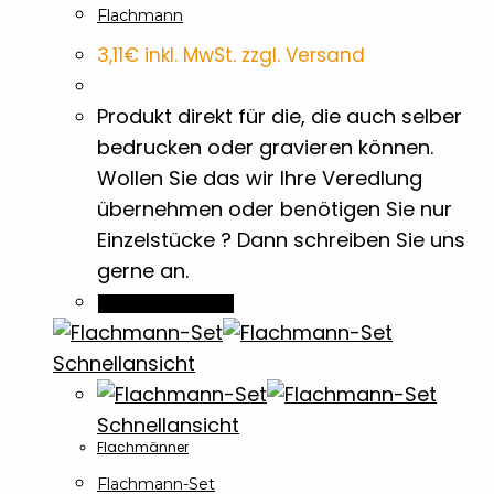
Flachmann
3,11
€
inkl. MwSt. zzgl. Versand
Brotdosen & -Boxen
10
Produkt direkt für die, die auch selber
Buntstifte
7
bedrucken oder gravieren können.
Wollen Sie das wir Ihre Veredlung
Dokumentenmappen
9
übernehmen oder benötigen Sie nur
Einzelstücke ? Dann schreiben Sie uns
Einkaufswagenchips
7
gerne an.
In den Warenkorb
Eiskratzer
1
Schnellansicht
Family
2
Schnellansicht
Flachmänner
Flachmänner
5
Flachmann-Set