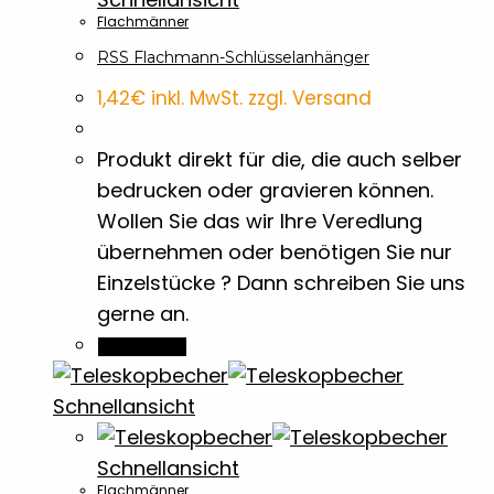
Flachmänner
Kaffee- & Tee Accessoires
2
RSS Flachmann-Schlüsselanhänger
Kaffeetassen
1,42
€
inkl. MwSt. zzgl. Versand
1
Produkt direkt für die, die auch selber
Kreditkartenetuis
2
bedrucken oder gravieren können.
Wollen Sie das wir Ihre Veredlung
Kreiden & Buntstifte
10
übernehmen oder benötigen Sie nur
Einzelstücke ? Dann schreiben Sie uns
Kugelschreiber Metall & Aluminium
13
gerne an.
Weiterlesen
Laser-Dateien
21
Schnellansicht
Lineale & Lesezeichen
1
Schnellansicht
Flachmänner