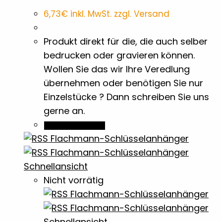
6,73
€
inkl. MwSt. zzgl. Versand
Flaschenöffner
15
Produkt direkt für die, die auch selber
Flyer
4
bedrucken oder gravieren können.
Wollen Sie das wir Ihre Veredlung
Geldklammern
übernehmen oder benötigen Sie nur
1
Einzelstücke ? Dann schreiben Sie uns
gerne an.
Grillen
1
In den Warenkorb
Halbton Bilder
1
Schnellansicht
Holz- & Bambus-Stifte
18
Nicht vorrätig
Isolierflaschen & Vakuumflaschen
6
Schnellansicht