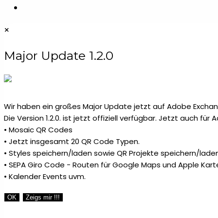
Weihnachtsbaumschmuck
1
×
Wein Butler
Major Update 1.2.0
1
Wein-Sets
4
Wir haben ein großes Major Update jetzt auf Adobe Exchang
Wordpress Plugins
2
Die Version 1.2.0. ist jetzt offiziell verfügbar. Jetzt auch fü
• Mosaic QR Codes
• Jetzt insgesamt 20 QR Code Typen.
• Styles speichern/laden sowie QR Projekte speichern/laden
• SEPA Giro Code - Routen für Google Maps und Apple Kart
• Kalender Events uvm.
OK
Zeigs mir !!!